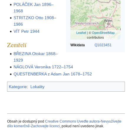
POLÁČEK Jan 1896–
1968
STRITZKO Otto 1908–
1986
VÍT Petr 1944
Leaflet
| ©
OpenStreetMap
contributors
Zemřelí
Wikidata
Q1023451
BŘEZINA Otokar 1868–
1929
NÁGLOVÁ Veronika 1722–1754
QUESTENBERKA z Adam Jan 1678–1752
Kategorie
:
Lokality
Obsah je dostupný pod
Creative Commons Uveďte autora-Nevyužívejte
dílo komerčně-Zachovejte licenci
, pokud není uvedeno jinak.