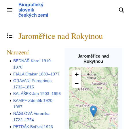
Přeskočit
Biografický
na
slovník
Hlavní menu
Hle
obsah
českých zemí
Jaroměřice nad Rokytnou
Přepnout obsah
Narození
Jaroměřice nad
BEDNÁŘ Karel 1910–
Rokytnou
1970
+
FIALA Otakar 1889–1977
GRAVANI Peregrinus
−
1732–1815
KALÁŠEK Jan 1903–1996
KAMPF Zdeněk 1920–
1987
NÁGLOVÁ Veronika
1722–1754
PETRÁK Bořivoj 1926