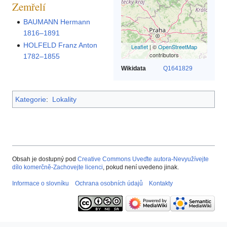
Zemřelí
BAUMANN Hermann
1816–1891
HOLFELD Franz Anton
Leaflet
| ©
OpenStreetMap
contributors
1782–1855
Wikidata
Q1641829
Kategorie
:
Lokality
Obsah je dostupný pod
Creative Commons Uveďte autora-Nevyužívejte
dílo komerčně-Zachovejte licenci
, pokud není uvedeno jinak.
Informace o slovníku
Ochrana osobních údajů
Kontakty