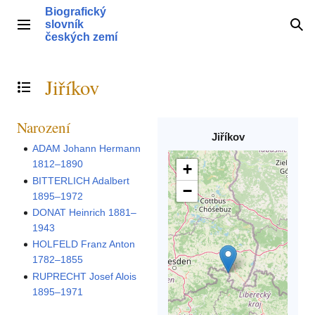
Přeskočit
Biografický
na
slovník
Hlavní menu
Hle
obsah
českých zemí
Jiříkov
Přepnout obsah
Narození
Jiříkov
ADAM Johann Hermann
1812–1890
+
BITTERLICH Adalbert
−
1895–1972
DONAT Heinrich 1881–
1943
HOLFELD Franz Anton
1782–1855
RUPRECHT Josef Alois
1895–1971