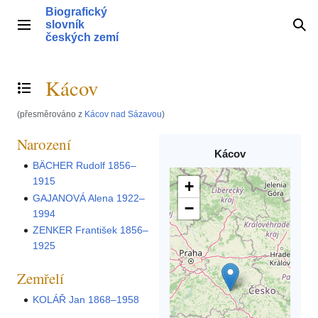
Přeskočit
Biografický
na
slovník
Hlavní menu
Hle
obsah
českých zemí
Kácov
Přepnout obsah
(přesměrováno z
Kácov nad Sázavou
)
Narození
Kácov
BÄCHER Rudolf 1856–
1915
+
GAJANOVÁ Alena 1922–
−
1994
ZENKER František 1856–
1925
Zemřelí
KOLÁŘ Jan 1868–1958