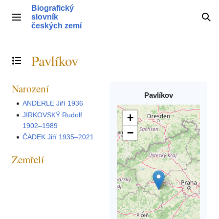
Přeskočit
Biografický
na
slovník
Hlavní menu
Hle
obsah
českých zemí
Pavlíkov
Přepnout obsah
Narození
Pavlíkov
ANDERLE Jiří 1936
JIRKOVSKÝ Rudolf
+
1902–1989
−
ČADEK Jiří 1935–2021
Zemřelí