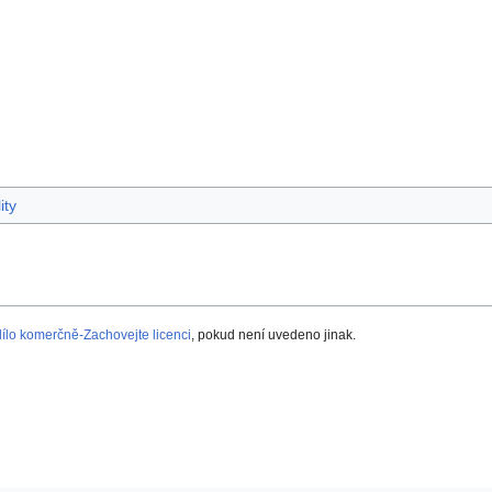
ity
lo komerčně-Zachovejte licenci
, pokud není uvedeno jinak.