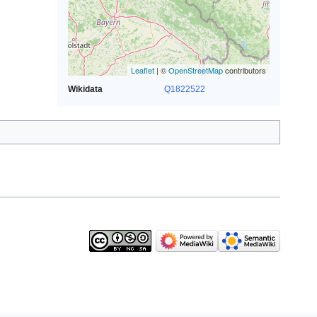
Leaflet
| ©
OpenStreetMap
contributors
Wikidata
Q1822522