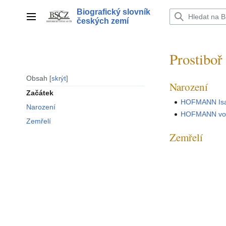
Přeskočit
Biografický slovník
na
Hlavní menu
českých zemí
obsah
Prostiboř
Obsah
skrýt
Narození
Začátek
HOFMANN Isa
Narození
HOFMANN von
Zemřelí
Zemřelí