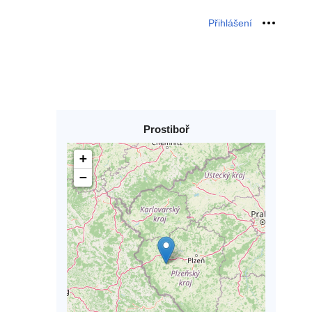
Přihlášení
Osobní 
Prostiboř
+
−