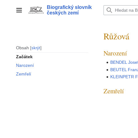
Přeskočit
Biografický slovník
na
Hlavní menu
českých zemí
obsah
Růžová
Obsah
skrýt
Narození
Začátek
BENDEL Jose
Narození
BEUTEL Fran
Zemřelí
KLEINPETR Fr
Zemřelí