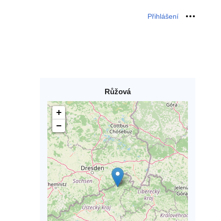
Přihlášení
Osobní 
Růžová
+
−