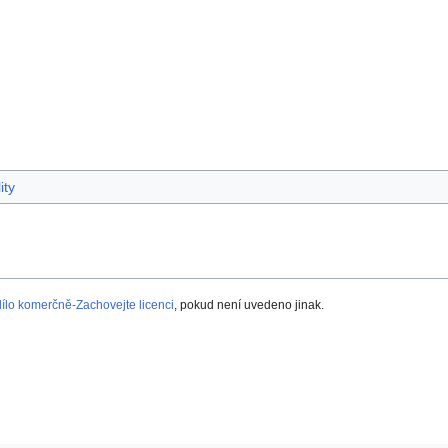
ity
lo komerčně-Zachovejte licenci
, pokud není uvedeno jinak.