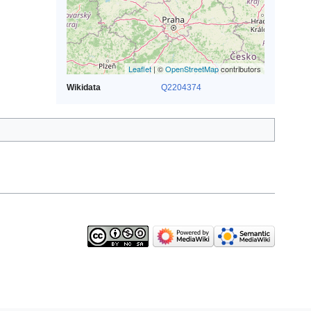
Leaflet
| ©
OpenStreetMap
contributors
Wikidata
Q2204374