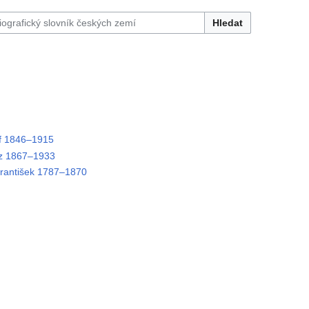
Hledat
f 1846–1915
z 1867–1933
antišek 1787–1870