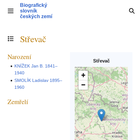
Přeskočit
Biografický
na
slovník
Hlavní menu
Hle
obsah
českých zemí
Střevač
Přepnout obsah
Narození
Střevač
KNÍŽEK Jan B. 1841–
1940
+
SMOLÍK Ladislav 1895–
−
1960
Zemřelí