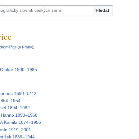
Hledat
ice
choměřice (u Prahy)
)
takar 1900–1985
annes 1680–1742
1864–1954
sef 1894–1962
v Hanno 1893–1968
 Kamila 1874–1956
onín 1919–2001
ntišek 1889–1944