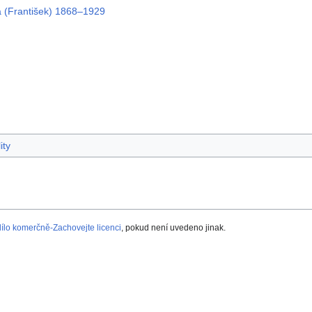
 (František) 1868–1929
ity
lo komerčně-Zachovejte licenci
, pokud není uvedeno jinak.