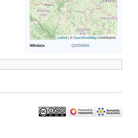
Leaflet
| ©
OpenStreetMap
contributors
Wikidata
Q2659866