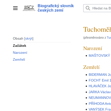
Přeskočit
Biografický slovník
na
Hlavní menu
českých zemí
obsah
Tuchoměř
(přesměrováno z
Tu
Obsah
skrýt
Začátek
Narození
Narození
MAŠTOVSKÝ O
Zemřelí
Zemřelí
BIDERMAN Jo
FOCHT Emil 
HLAVÁČEK Jo
JARKA Václa
NEUMANNOVÁ
PŘÍHODA Ant
VANÝSEK Fra