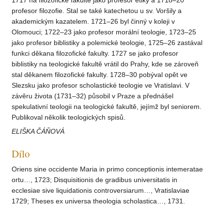
1717 na filozofické fakultě jako profesor etiky a 1718–20
profesor filozofie. Stal se také katechetou u sv. Voršily a
akademickým kazatelem. 1721–26 byl činný v koleji v
Olomouci; 1722–23 jako profesor morální teologie, 1723–25
jako profesor biblistiky a polemické teologie, 1725–26 zastával
funkci děkana filozofické fakulty. 1727 se jako profesor
biblistiky na teologické fakultě vrátil do Prahy, kde se zároveň
stal děkanem filozofické fakulty. 1728–30 pobýval opět ve
Slezsku jako profesor scholastické teologie ve Vratislavi. V
závěru života (1731–32) působil v Praze a přednášel
spekulativní teologii na teologické fakultě, jejímž byl seniorem.
Publikoval několik teologických spisů.
ELIŠKA ČÁŇOVÁ
Dílo
Oriens sine occidente Maria in primo conceptionis intemeratae
ortu…, 1723; Disquisitionis de gradibus universitatis in
ecclesiae sive liquidationis controversiarum…, Vratislaviae
1729; Theses ex universa theologia scholastica…, 1731.