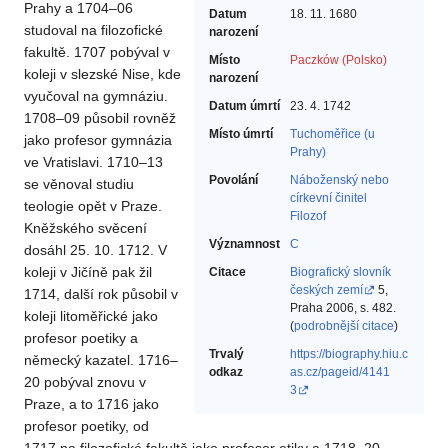
Prahy a 1704–06
Datum
18. 11. 1680
studoval na filozofické
narození
fakultě. 1707 pobýval v
Místo
Paczków (Polsko)
koleji v slezské Nise, kde
narození
vyučoval na gymnáziu.
Datum úmrtí
23. 4. 1742
1708–09 působil rovněž
Místo úmrtí
Tuchoměřice (u
jako profesor gymnázia
Prahy)
ve Vratislavi. 1710–13
Povolání
Náboženský nebo
se věnoval studiu
církevní činitel‎
teologie opět v Praze.
Filozof‎
Kněžského svěcení
Významnost
C
dosáhl 25. 10. 1712. V
koleji v Jičíně pak žil
Citace
Biografický slovník
českých zemí
5,
1714, další rok působil v
Praha 2006, s. 482.
koleji litoměřické jako
(
podrobnější citace
)
profesor poetiky a
Trvalý
https://biography.hiu.c
německý kazatel. 1716–
odkaz
as.cz/pageid/4141
20 pobýval znovu v
3
Praze, a to 1716 jako
profesor poetiky, od