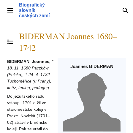
Přeskočit
Biografický
na
slovník
Hlavní menu
Hle
obsah
českých zemí
BIDERMAN Joannes 1680–
Přepnout obsah
1742
BIDERMAN, Joannes,
*
Joannes BIDERMAN
18. 11. 1680 Paczków
(Polsko), † 24. 4. 1732
Tuchoměřice (u Prahy),
kněz, teolog, pedagog
Do jezuitského řádu
vstoupil 1701 a žil ve
staroměstské koleji v
Praze. Noviciát (1701–
02) strávil v brněnské
koleji. Pak se vrátil do