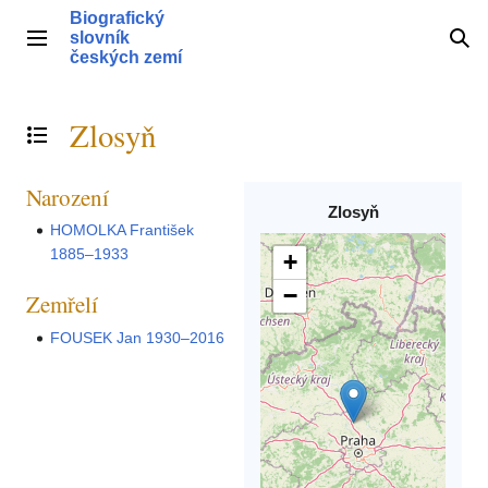
Přeskočit
Biografický
na
slovník
Hlavní menu
Hle
obsah
českých zemí
Zlosyň
Přepnout obsah
Narození
Zlosyň
HOMOLKA František
1885–1933
+
−
Zemřelí
FOUSEK Jan 1930–2016