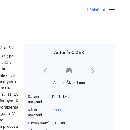
Přihlášení
Osobní 
, politik
Antonín ČÍŽEK
883); po
zitě v
lubu
hlavních
sátých let.
Antonín Čížek II.png
z mála
 9.–11. 10.
Datum
11. 11. 1865
tíhaným. K
narození
konfidenta
Místo
Praha
ragoun. V
narození
ho
Datum úmrtí
3. 6. 1897
ěh procesu