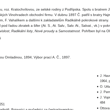
ou, roz. Kratochvílovou, ze selské rodiny z Podřipska. Spolu s bratrem J
vských Vinohradech obchodní firmu. V dubnu 1897 Č. patřil s bratry Haj
m, F. Vahalíkem a dalšími k zakladatelům Radikálně pokrokové strany.
 pod řadou zkratek a šifer (At. S., At. Salv., Salv. At., Salvat., vk.) v po
islost
,
Radikální
listy
,
Nové proudy
a
Samostatnost
. Pohřben byl na O
A
ou Omladinou, 1894; Výbor prací A. Č., 1897.
J. Hav
1964, 
9
O. Urb
J. Pern
J. Vop
484
 251
Ottova
adináři. Bojovníci a mučedníci za československou