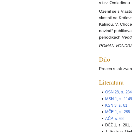
s tzv. Omladinou.
Oženil se s Vlast
vlastnil na Králo
Kalinou, V. Choce
novinář publikoval
periodikách
Neodv
ROMAN VONDR
Dílo
Proces s tak zvan
Literatura
OSN 28, s. 234
MSN 1, s. 114
KSN 3, s. 81
MČE 1, s. 285
AČP, s. 68
DČŽ 1, s. 201,
J. Soukup, Oml