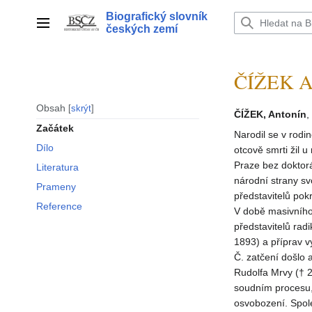
Přeskočit
Biografický slovník
na
Hlavní menu
českých zemí
obsah
ČÍŽEK An
Obsah
skrýt
ČÍŽEK, Antonín
,
Začátek
Narodil se v rod
Dílo
otcově smrti žil 
Praze bez doktorá
Literatura
národní strany s
Prameny
představitelů po
Reference
V době masivního
představitelů rad
1893) a příprav 
Č. zatčení došlo 
Rudolfa Mrvy († 2
soudním procesu, 
osvobození. Spol