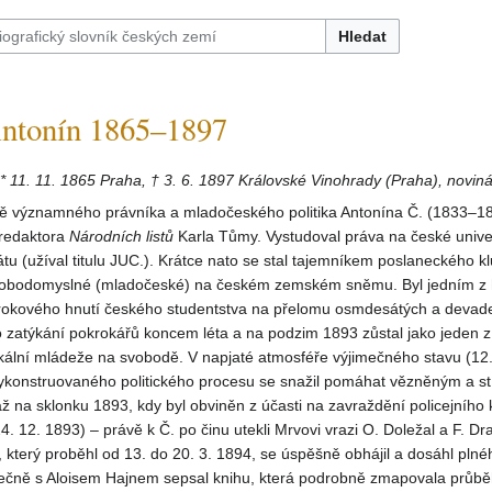
Hledat
tonín 1865–1897
* 11. 11. 1865 Praha, † 3. 6. 1897 Královské Vinohrady (Praha), novinář
ině významného právníka a mladočeského politika Antonína Č. (1833–1
u redaktora
Národních listů
Karla Tůmy. Vystudoval práva na české univer
tu (užíval titulu JUC.). Krátce nato se stal tajemníkem poslaneckého k
vobodomyslné (mladočeské) na českém zemském sněmu. Byl jedním z 
krokového hnutí českého studentstva na přelomu osmdesátých a devade
 zatýkání pokrokářů koncem léta a na podzim 1893 zůstal jako jeden 
ikální mládeže na svobodě. V napjaté atmosféře výjimečného stavu (12.
vykonstruovaného politického procesu se snažil pomáhat vězněným a s
až na sklonku 1893, kdy byl obviněn z účasti na zavraždění policejního 
4. 12. 1893) – právě k Č. po činu utekli Mrvovi vrazi O. Doležal a F. D
který proběhl od 13. do 20. 3. 1894, se úspěšně obhájil a dosáhl plné
ečně s Aloisem Hajnem sepsal knihu, která podrobně zmapovala průb