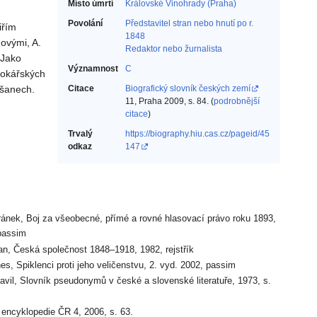
Místo úmrtí
Královské Vinohrady (Praha)
Povolání
Představitel stran nebo hnutí po r.
iřím
1848‎
novými, A.
Redaktor nebo žurnalista‎
 Jako
Významnost
C
krokářských
lšanech.
Citace
Biografický slovník českých zemí
11, Praha 2009, s. 84. (
podrobnější
citace
)
Trvalý
https://biography.hiu.cas.cz/pageid/45
odkaz
147
ránek, Boj za všeobecné, přímé a rovné hlasovací právo roku 1893,
passim
an, Česká společnost 1848–1918, 1982, rejstřík
es, Spiklenci proti jeho veličenstvu, 2. vyd. 2002, passim
ravil, Slovník pseudonymů v české a slovenské literatuře, 1973, s.
 encyklopedie ČR 4, 2006, s. 63.