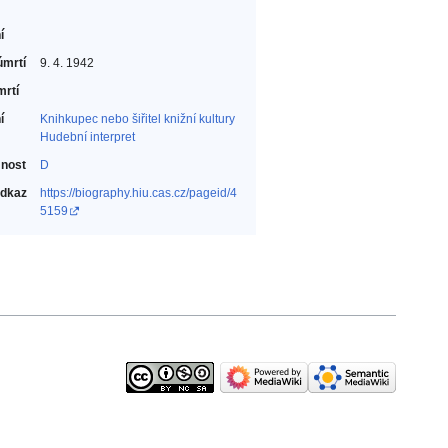
í
úmrtí
9. 4. 1942
mrtí
í
Knihkupec nebo šiřitel knižní kultury‎
Hudební interpret‎
nost
D
odkaz
https://biography.hiu.cas.cz/pageid/4
5159