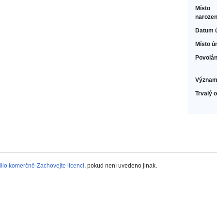
Místo
narozen
Datum 
Místo ú
Povolán
Význam
Trvalý 
lo komerčně-Zachovejte licenci
, pokud není uvedeno jinak.