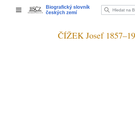
Přeskočit
Biografický slovník
na
Hlavní menu
českých zemí
obsah
ČÍŽEK Josef 1857–1