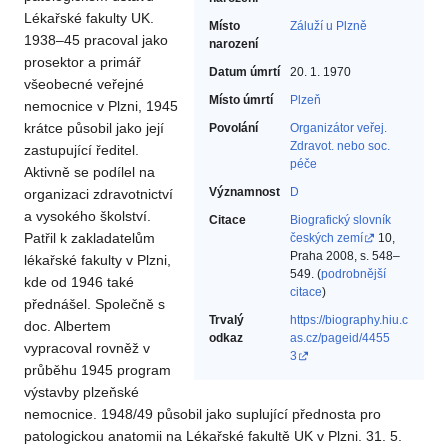
Lékařské fakulty UK.
Místo
Záluží u Plzně
1938–45 pracoval jako
narození
prosektor a primář
Datum úmrtí
20. 1. 1970
všeobecné veřejné
Místo úmrtí
Plzeň
nemocnice v Plzni, 1945
krátce působil jako její
Povolání
Organizátor veřej.
Zdravot. nebo soc.
zastupující ředitel.
péče‎
Aktivně se podílel na
Významnost
D
organizaci zdravotnictví
a vysokého školství.
Citace
Biografický slovník
Patřil k zakladatelům
českých zemí
10,
Praha 2008, s. 548–
lékařské fakulty v Plzni,
549. (
podrobnější
kde od 1946 také
citace
)
přednášel. Společně s
Trvalý
https://biography.hiu.c
doc. Albertem
odkaz
as.cz/pageid/4455
vypracoval rovněž v
3
průběhu 1945 program
výstavby plzeňské
nemocnice. 1948/49 působil jako suplující přednosta pro
patologickou anatomii na Lékařské fakultě UK v Plzni. 31. 5.