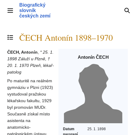
Přeskočit
Biografický
na
slovník
Hlavní menu
Hle
obsah
českých zemí
ČECH Antonín 1898–1970
Přepnout obsah
ČECH, Antonín
,
* 25. 1.
Antonín ČECH
1898 Záluží u Plzně, †
20. 1. 1970 Plzeň, lékař-
patolog
Po maturitě na reálném
gymnáziu v Plzni (1923)
vystudoval pražskou
lékařskou fakultu, 1929
byl promován MUDr.
Současně získal místo
asistenta na
anatomicko-
Datum
25. 1. 1898
patologickém ústavu
narození