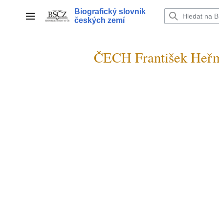
Přeskočit
Biografický slovník
na
Hlavní menu
českých zemí
obsah
ČECH František Heř