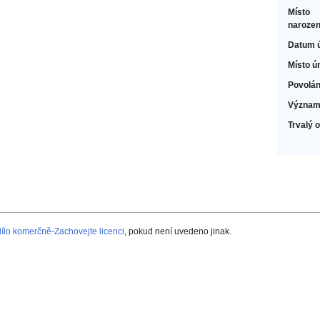
Místo
narozen
Datum 
Místo ú
Povolán
Význam
Trvalý 
lo komerčně-Zachovejte licenci
, pokud není uvedeno jinak.