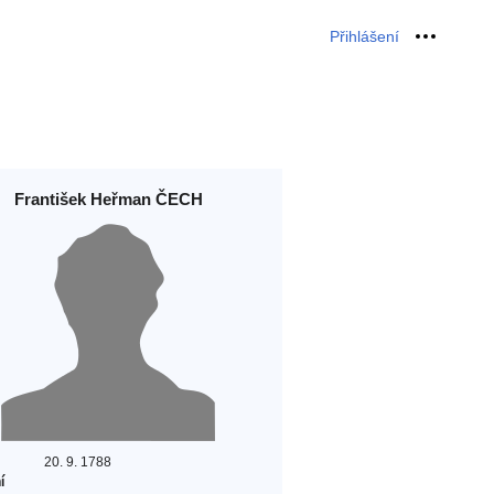
Přihlášení
Osobní 
František Heřman ČECH
20. 9. 1788
í