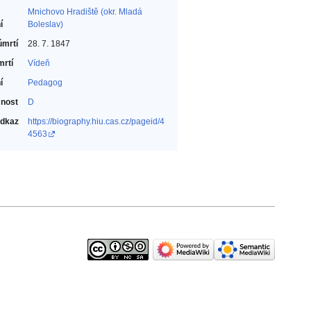
Mnichovo Hradiště (okr. Mladá
í
Boleslav)
úmrtí
28. 7. 1847
mrtí
Vídeň
í
Pedagog‎
nost
D
odkaz
https://biography.hiu.cas.cz/pageid/4
4563