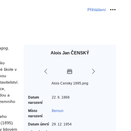
Přihlášení
Osobní 
agog,
Alois Jan ČENSKÝ
ako
é škole v
skou
vitelství.
Alois Censky 1895.png
ce,
edou a
Datum
22. 6. 1868
ozemního
narození
Místo
Beroun
jeho
narození
 (1895)
Datum úmrtí
29. 12. 1954
 v lidovém