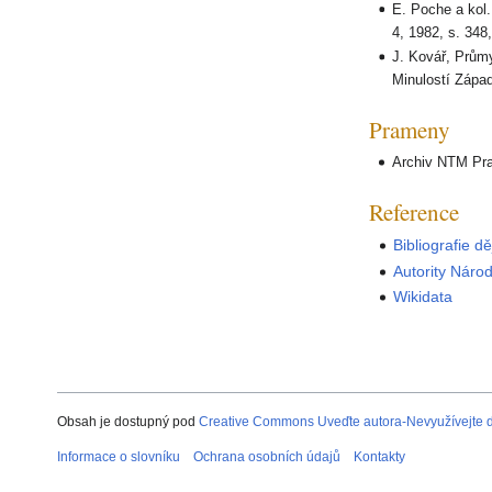
E. Poche a kol.
4, 1982, s. 348
J. Kovář, Průmy
Minulostí Západ
Prameny
Archiv NTM Prah
Reference
Bibliografie d
Autority Náro
Wikidata
Obsah je dostupný pod
Creative Commons Uveďte autora-Nevyužívejte dí
Informace o slovníku
Ochrana osobních údajů
Kontakty