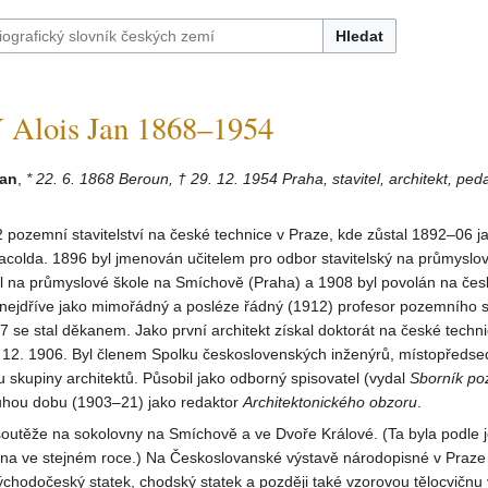
Hledat
lois Jan 1868–1954
Jan
,
* 22. 6. 1868 Beroun, † 29. 12. 1954 Praha, stavitel, architekt, ped
pozemní stavitelství na české technice v Praze, kde zůstal 1892–06 j
 Pacolda. 1896 byl jmenován učitelem pro odbor stavitelský na průmyslov
čil na průmyslové škole na Smíchově (Praha) a 1908 byl povolán na če
 nejdříve jako mimořádný a posléze řádný (1912) profesor pozemního sta
 se stal děkanem. Jako první architekt získal doktorát na české techni
0. 12. 1906. Byl členem Spolku československých inženýrů, místopředs
 skupiny architektů. Působil jako odborný spisovatel (vydal
Sborník p
ouhou dobu (1903–21) jako redaktor
Architektonického obzoru
.
soutěže na sokolovny na Smíchově a ve Dvoře Králové. (Ta byla podle 
vána ve stejném roce.) Na Českoslovanské výstavě národopisné v Praze
východočeský statek, chodský statek a později také vzorovou tělocvičnu