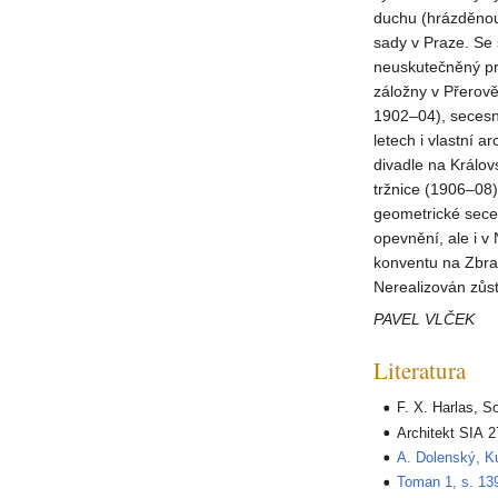
duchu (hrázděnou
sady v Praze. Se 
neuskutečněný pr
záložny v Přerově
1902–04), secesn
letech i vlastní a
divadle na Králo
tržnice (1906–08
geometrické sece
opevnění, ale i 
konventu na Zbra
Nerealizován zůsta
PAVEL VLČEK
Literatura
F. X. Harlas, So
Architekt SIA 2
A. Dolenský, Ku
Toman 1, s. 13