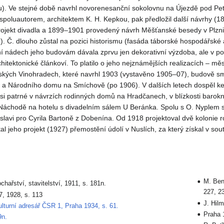
). Ve stejné době navrhl novorenesanční sokolovnu na Újezdě pod Pe
spoluautorem, architektem K. H. Kepkou, pak předložil další návrhy (1
ojekt divadla a 1899–1901 provedený návrh Měšťanské besedy v Plzni
). Č. dlouho zůstal na pozici historismu (fasáda táborské hospodářsk
í nádech jeho budovám dávala zprvu jen dekorativní výzdoba, ale v po
rchitektonické článkoví. To platilo o jeho nejznámějších realizacích – m
vských Vinohradech, které navrhl 1903 (vystavěno 1905–07), budově s
) a Národního domu na Smíchově (po 1906). V dalších letech dospěl k
si patrné v návrzích rodinných domů na Hradčanech, v blízkosti barok
v Náchodě na hotelu s divadelním sálem U Beránka. Spolu s O. Nyplem 
slavi pro Cyrila Bartoně z Dobenína. Od 1918 projektoval dvě kolonie
l jeho projekt (1927) přemostění údolí v Nuslích, za který získal v sout
M. Ben
chařství, stavitelství, 1911, s. 181n.
227, 2
7, 1928, s. 113
J. Hil
lturní adresář ČSR 1, Praha 1934, s. 61.
Praha 
9n.