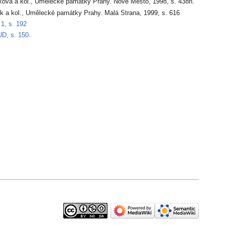
ková a kol., Umělecké památky Prahy. Nové Město, 1998, s. 438n.
ek a kol., Umělecké památky Prahy. Malá Strana, 1999, s. 616
1, s. 192
D, s. 150
.