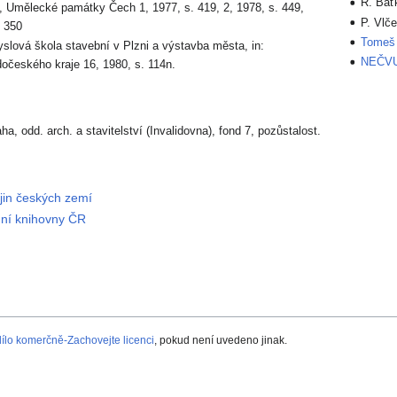
R. Bať
, Umělecké památky Čech 1, 1977, s. 419, 2, 1978, s. 449,
P. Vlč
, 350
Tomeš 
slová škola stavební v Plzni a výstavba města, in:
NEČVU
očeského kraje 16, 1980, s. 114n.
a, odd. arch. a stavitelství (Invalidovna), fond 7, pozůstalost.
ějin českých zemí
dní knihovny ČR
lo komerčně-Zachovejte licenci
, pokud není uvedeno jinak.