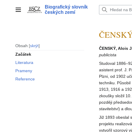
Přeskočit
Biografický slovník
na
Hlavní menu
českých zemí
obsah
ČENSKÝ A
Obsah
skrýt
ČENSKÝ, Alois 
Začátek
publicista
Literatura
Studoval 1886–92 
asistent prof. J.
Prameny
Plzni, od 1902 u
Reference
techniku. Působil
1913, 1916 a 1927
zkoušky složil 1
později předsedou
stavitelství
) a dl
Již 1893 obeslal 
projektu realizo
vytvořil vzorový 