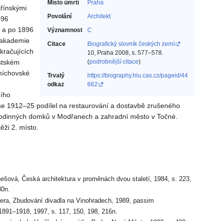
Místo úmrtí
Praha
třínskými
Povolání
Architekt‎
896
 a po 1896
Významnost
C
é akademie
Citace
Biografický slovník českých zemí
kračujících
10, Praha 2008, s. 577–578.
ěstském
(
podrobnější citace
)
míchovské
Trvalý
https://biography.hiu.cas.cz/pageid/44
e
odkaz
662
ního
se 1912–25 podílel na restaurování a dostavbě zrušeného
 rodinných domků v Modřanech a zahradní město v Točné.
ěži 2. místo.
ešová, Česká architektura v proměnách dvou staletí, 1984, s. 223,
30n.
mera, Zbudování divadla na Vinohradech, 1989, passim
1891–1918, 1997, s. 117, 150, 198, 216n.