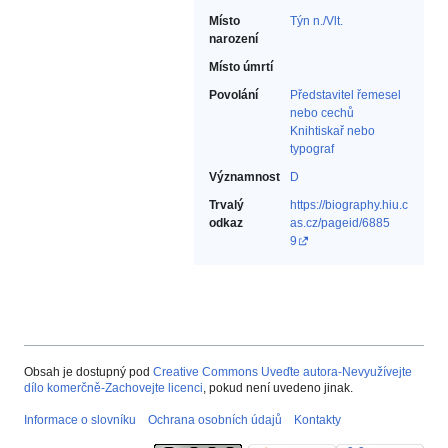
Místo
Týn n./Vlt.
narození
Místo úmrtí
Povolání
Představitel řemesel
nebo cechů‎
Knihtiskař nebo
typograf‎
Významnost
D
Trvalý
https://biography.hiu.c
odkaz
as.cz/pageid/6885
9
Obsah je dostupný pod
Creative Commons Uveďte autora-Nevyužívejte
dílo komerčně-Zachovejte licenci
, pokud není uvedeno jinak.
Informace o slovníku
Ochrana osobních údajů
Kontakty