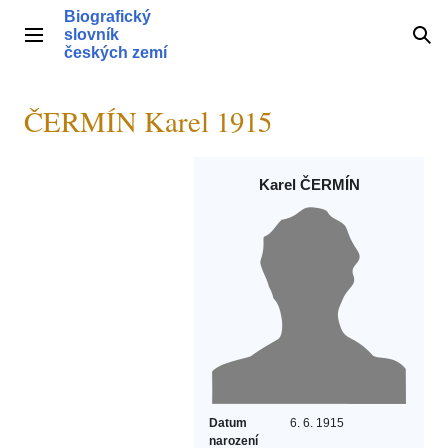
Přeskočit
Biografický
na
slovník
Hlavní menu
Hle
obsah
českých zemí
ČERMÍN Karel 1915
Karel ČERMÍN
Datum
6. 6. 1915
narození