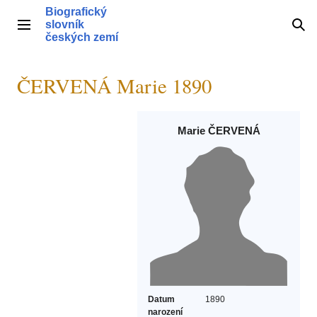
Přeskočit
Biografický
na
slovník
Hlavní menu
Hle
obsah
českých zemí
ČERVENÁ Marie 1890
Marie ČERVENÁ
Datum
1890
narození