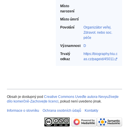
Místo
narození
Místo úmrtí
Povolání
Organizátor veřej.
Zdravot. nebo soc.
péče‎
Významnost
D
Trvalý
https://biography.hiu.c
odkaz
as.cz/pageid/45011
Obsah je dostupný pod
Creative Commons Uveďte autora-Nevyužívejte
dílo komerčně-Zachovejte licenci
, pokud není uvedeno jinak.
Informace o slovníku
Ochrana osobních údajů
Kontakty