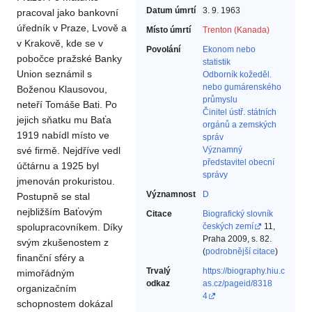
Datum úmrtí
3. 9. 1963
pracoval jako bankovní
úředník v Praze, Lvově a
Místo úmrtí
Trenton (Kanada)
v Krakově, kde se v
Povolání
Ekonom nebo
pobočce pražské Banky
statistik‎
Union seznámil s
Odborník kožeděl.
nebo gumárenského
Boženou Klausovou,
průmyslu‎
neteří Tomáše Bati. Po
Činitel ústř. státních
jejich sňatku mu Baťa
orgánů a zemských
1919 nabídl místo ve
správ‎
své firmě. Nejdříve vedl
Významný
představitel obecní
účtárnu a 1925 byl
správy‎
jmenován prokuristou.
Významnost
D
Postupně se stal
nejbližším Baťovým
Citace
Biografický slovník
spolupracovníkem. Díky
českých zemí
11,
Praha 2009, s. 82.
svým zkušenostem z
(
podrobnější citace
)
finanční sféry a
Trvalý
https://biography.hiu.c
mimořádným
odkaz
as.cz/pageid/8318
organizačním
4
schopnostem dokázal