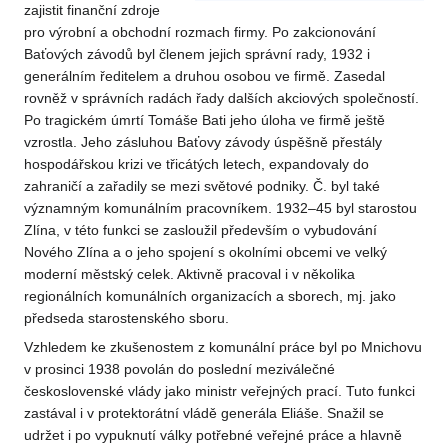
zajistit finanční zdroje
pro výrobní a obchodní rozmach firmy. Po zakcionování
Baťových závodů byl členem jejich správní rady, 1932 i
generálním ředitelem a druhou osobou ve firmě. Zasedal
rovněž v správních radách řady dalších akciových společností.
Po tragickém úmrtí Tomáše Bati jeho úloha ve firmě ještě
vzrostla. Jeho zásluhou Baťovy závody úspěšně přestály
hospodářskou krizi ve třicátých letech, expandovaly do
zahraničí a zařadily se mezi světové podniky. Č. byl také
významným komunálním pracovníkem. 1932–45 byl starostou
Zlína, v této funkci se zasloužil především o vybudování
Nového Zlína a o jeho spojení s okolními obcemi ve velký
moderní městský celek. Aktivně pracoval i v několika
regionálních komunálních organizacích a sborech, mj. jako
předseda starostenského sboru.
Vzhledem ke zkušenostem z komunální práce byl po Mnichovu
v prosinci 1938 povolán do poslední meziválečné
československé vlády jako ministr veřejných prací. Tuto funkci
zastával i v protektorátní vládě generála Eliáše. Snažil se
udržet i po vypuknutí války potřebné veřejné práce a hlavně