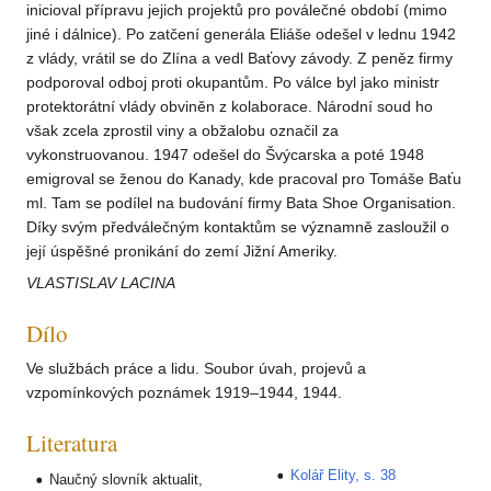
inicioval přípravu jejich projektů pro poválečné období (mimo
jiné i dálnice). Po zatčení generála Eliáše odešel v lednu 1942
z vlády, vrátil se do Zlína a vedl Baťovy závody. Z peněz firmy
podporoval odboj proti okupantům. Po válce byl jako ministr
protektorátní vlády obviněn z kolaborace. Národní soud ho
však zcela zprostil viny a obžalobu označil za
vykonstruovanou. 1947 odešel do Švýcarska a poté 1948
emigroval se ženou do Kanady, kde pracoval pro Tomáše Baťu
ml. Tam se podílel na budování firmy Bata Shoe Organisation.
Díky svým předválečným kontaktům se významně zasloužil o
její úspěšné pronikání do zemí Jižní Ameriky.
VLASTISLAV LACINA
Dílo
Ve službách práce a lidu. Soubor úvah, projevů a
vzpomínkových poznámek 1919–1944, 1944.
Literatura
Kolář Elity, s. 38
Naučný slovník aktualit,