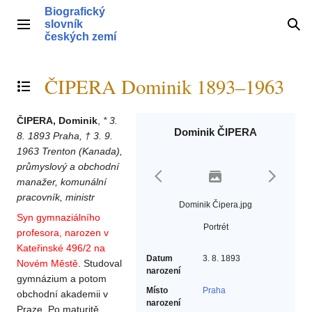
Přeskočit
Biografický
na
slovník
Hlavní menu
Hle
obsah
českých zemí
ČIPERA Dominik 1893–1963
Přepnout obsah
ČIPERA, Dominik
,
* 3.
Dominik ČIPERA
8. 1893 Praha, † 3. 9.
1963 Trenton (Kanada),
průmyslový a obchodní
manažer, komunální
pracovník, ministr
Dominik Čipera.jpg
Syn gymnaziálního
Portrét
profesora, narozen v
Kateřinské 496/2 na
Datum
3. 8. 1893
Novém Městě
. Studoval
narození
gymnázium a potom
Místo
Praha
obchodní akademii v
narození
Praze. Po maturitě