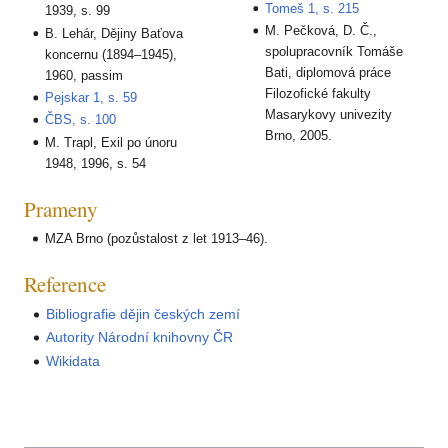
Tomeš 1, s. 215
1939, s. 99
M. Pečková, D. Č.,
B. Lehár, Dějiny Baťova
spolupracovník Tomáše
koncernu (1894–1945),
Bati, diplomová práce
1960, passim
Filozofické fakulty
Pejskar 1, s. 59
Masarykovy univezity
ČBS, s. 100
Brno, 2005.
M. Trapl, Exil po únoru
1948, 1996, s. 54
Prameny
MZA Brno (pozůstalost z let 1913–46).
Reference
Bibliografie dějin českých zemí
Autority Národní knihovny ČR
Wikidata