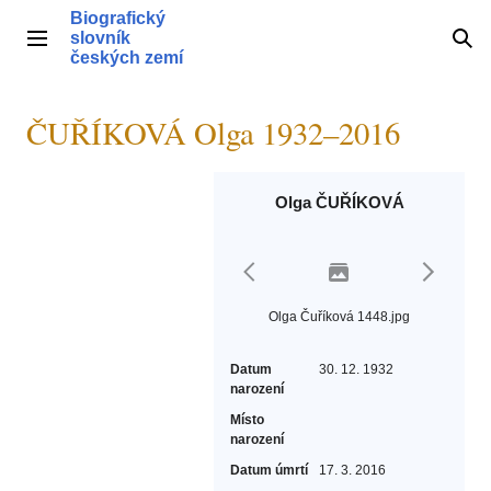
Přeskočit
Biografický
na
slovník
Hlavní menu
Hle
obsah
českých zemí
ČUŘÍKOVÁ Olga 1932–2016
Olga ČUŘÍKOVÁ
Olga Čuříková 1448.jpg
Datum
30. 12. 1932
narození
Místo
narození
Datum úmrtí
17. 3. 2016