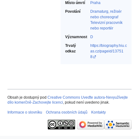
Místo úmrtí
Praha
Povolání
Dramaturg, režisér
nebo choreograf‎
Televizní pracovník
nebo reportér‎
Významnost
D
Trvalý
https://biography.hiu.c
odkaz
as.cz/pageid/13751
8
Obsah je dostupný pod
Creative Commons Uveďte autora-Nevyužívejte
dílo komerčně-Zachovejte licenci
, pokud není uvedeno jinak.
Informace o slovníku
Ochrana osobních údajů
Kontakty