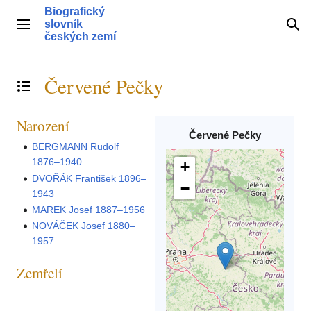
Přeskočit
Biografický
na
slovník
Hlavní menu
Hle
obsah
českých zemí
Červené Pečky
Přepnout obsah
Narození
Červené Pečky
BERGMANN Rudolf
1876–1940
+
DVOŘÁK František 1896–
−
1943
MAREK Josef 1887–1956
NOVÁČEK Josef 1880–
1957
Zemřelí