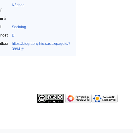
Náchod
í
mrtí
í
Sociolog‎
nost
D
odkaz
https://biography.hiu.cas.cz/pageid/7
3994