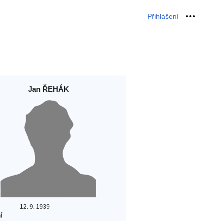
Přihlášení
Osobní 
Jan ŘEHÁK
12. 9. 1939
í