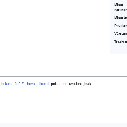
Místo
narozen
Místo ú
Povolán
Význam
Trvalý 
lo komerčně-Zachovejte licenci
, pokud není uvedeno jinak.