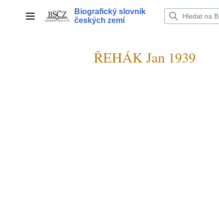
Přeskočit
Biografický slovník
na
Hlavní menu
českých zemí
obsah
ŘEHÁK Jan 1939