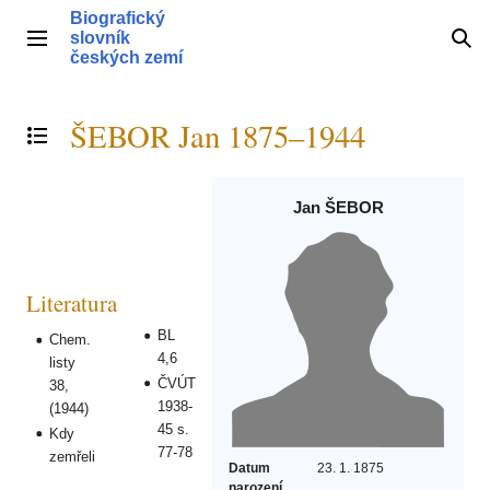
Přeskočit
Biografický
na
slovník
Hlavní menu
Hle
obsah
českých zemí
ŠEBOR Jan 1875–1944
Přepnout obsah
Jan ŠEBOR
Literatura
BL
Chem.
4,6
listy
ČVÚT
38,
1938-
(1944)
45 s.
Kdy
77-78
zemřeli
Datum
23. 1. 1875
narození