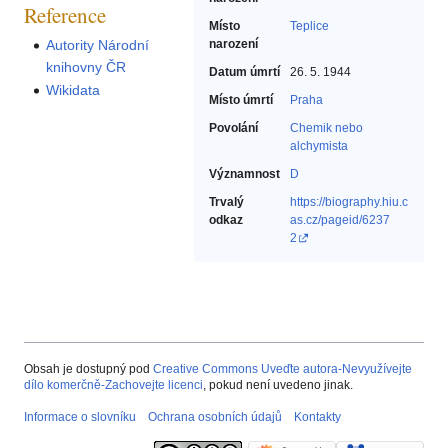
Reference
Místo
Teplice
Autority Národní
narození
knihovny ČR
Datum úmrtí
26. 5. 1944
Wikidata
Místo úmrtí
Praha
Povolání
Chemik nebo
alchymista‎
Významnost
D
Trvalý
https://biography.hiu.c
odkaz
as.cz/pageid/6237
2
Obsah je dostupný pod
Creative Commons Uveďte autora-Nevyužívejte
dílo komerčně-Zachovejte licenci
, pokud není uvedeno jinak.
Informace o slovníku
Ochrana osobních údajů
Kontakty