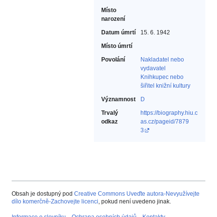
Místo
narození
Datum úmrtí
15. 6. 1942
Místo úmrtí
Povolání
Nakladatel nebo
vydavatel‎
Knihkupec nebo
šiřitel knižní kultury‎
Významnost
D
Trvalý
https://biography.hiu.c
odkaz
as.cz/pageid/7879
3
Obsah je dostupný pod
Creative Commons Uveďte autora-Nevyužívejte
dílo komerčně-Zachovejte licenci
, pokud není uvedeno jinak.