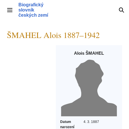
Přeskočit
Biografický
na
slovník
Hlavní menu
Hle
obsah
českých zemí
ŠMAHEL Alois 1887–1942
Alois ŠMAHEL
Datum
4. 3. 1887
narození