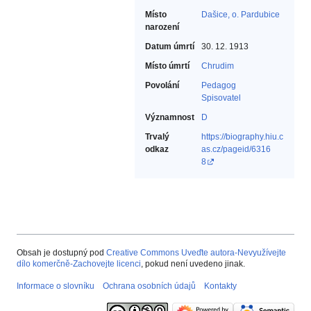
Místo
Dašice, o. Pardubice
narození
Datum úmrtí
30. 12. 1913
Místo úmrtí
Chrudim
Povolání
Pedagog‎
Spisovatel‎
Významnost
D
Trvalý
https://biography.hiu.c
odkaz
as.cz/pageid/6316
8
Obsah je dostupný pod
Creative Commons Uveďte autora-Nevyužívejte
dílo komerčně-Zachovejte licenci
, pokud není uvedeno jinak.
Informace o slovníku
Ochrana osobních údajů
Kontakty