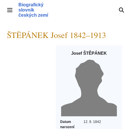
Přeskočit
Biografický
na
slovník
Hlavní menu
Hle
obsah
českých zemí
ŠTĚPÁNEK Josef 1842–1913
Josef ŠTĚPÁNEK
Datum
12. 9. 1842
narození