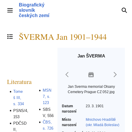
Přeskočit
Biografický
na
slovník
Hlavní menu
Hle
obsah
českých zemí
ŠVERMA Jan 1901–1944
Přepnout obsah
Jan ŠVERMA
Literatura
Jan Sverma memorial Olsany
MSN
Tome
Cemetery Prague CZ 052.jpg
7, s.
š III,
123
s. 334
Datum
23. 3. 1901
SBS
PSNS/4,
narození
V, 556
153
Místo
Mnichovo Hradiště
ČBS,
PDČSD
narození
(okr. Mladá Boleslav)
s. 726
II,