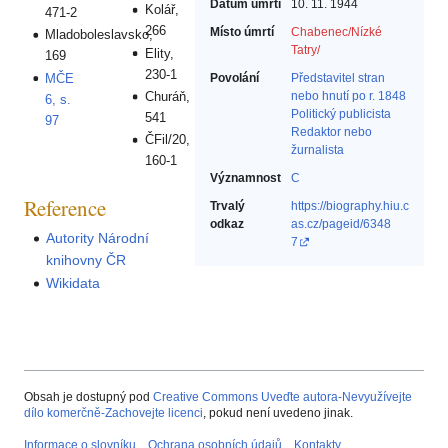
Datum úmrtí
10. 11. 1944
Kolář,
471-2
266
Místo úmrtí
Chabenec/Nízké
Mladoboleslavsko,
Tatry/
Elity,
169
230-1
MČE
Povolání
Představitel stran
Churáň,
nebo hnutí po r. 1848‎
6, s.
Politický publicista‎
541
97
Redaktor nebo
ČFil/20,
žurnalista‎
160-1
Významnost
C
Reference
Trvalý
https://biography.hiu.c
odkaz
as.cz/pageid/6348
Autority Národní
7
knihovny ČR
Wikidata
Obsah je dostupný pod
Creative Commons Uveďte autora-Nevyužívejte
dílo komerčně-Zachovejte licenci
, pokud není uvedeno jinak.
Informace o slovníku
Ochrana osobních údajů
Kontakty