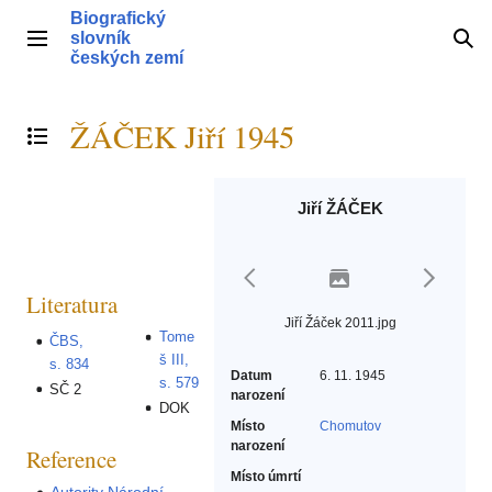
Přeskočit
Biografický
na
slovník
Hlavní menu
Hle
obsah
českých zemí
ŽÁČEK Jiří 1945
Přepnout obsah
Jiří ŽÁČEK
Literatura
Jiří Žáček 2011.jpg
Tome
ČBS,
š III,
s. 834
Datum
6. 11. 1945
s. 579
SČ 2
narození
DOK
Místo
Chomutov
narození
Reference
Místo úmrtí