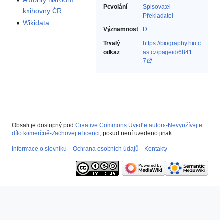
Autority Národní
Povolání
Spisovatel‎
knihovny ČR
Překladatel‎
Wikidata
Významnost
D
Trvalý
https://biography.hiu.c
odkaz
as.cz/pageid/6841
7
Obsah je dostupný pod
Creative Commons Uveďte autora-Nevyužívejte
dílo komerčně-Zachovejte licenci
, pokud není uvedeno jinak.
Informace o slovníku
Ochrana osobních údajů
Kontakty