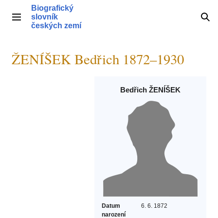
Přeskočit
Biografický
na
slovník
Hlavní menu
Hle
obsah
českých zemí
ŽENÍŠEK Bedřich 1872–1930
Bedřich ŽENÍŠEK
Datum
6. 6. 1872
narození