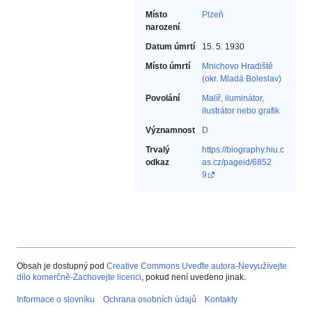
Místo
Plzeň
narození
Datum úmrtí
15. 5. 1930
Místo úmrtí
Mnichovo Hradiště
(okr. Mladá Boleslav)
Povolání
Malíř, iluminátor,
ilustrátor nebo grafik‎
Významnost
D
Trvalý
https://biography.hiu.c
odkaz
as.cz/pageid/6852
9
Obsah je dostupný pod
Creative Commons Uveďte autora-Nevyužívejte
dílo komerčně-Zachovejte licenci
, pokud není uvedeno jinak.
Informace o slovníku
Ochrana osobních údajů
Kontakty