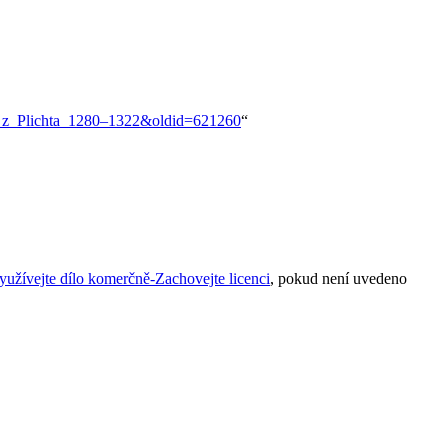
NA_z_Plichta_1280–1322&oldid=621260
“
žívejte dílo komerčně-Zachovejte licenci
, pokud není uvedeno