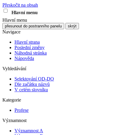
Přeskočit na obsah
Hlavní menu
Hlavní menu
přesunout do postranního panelu
skrýt
Navigace
Hlavní strana
Poslední změny
Náhodná stránka
Nápověda
Vyhledávání
Selektování OD-DO
Dle začátku názvů
V celém slovníku
Kategorie
Profese
Významnost
Významnost A