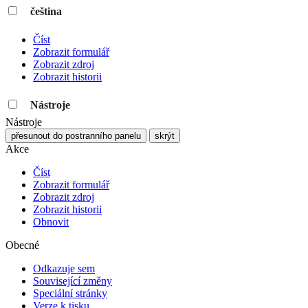
čeština
Číst
Zobrazit formulář
Zobrazit zdroj
Zobrazit historii
Nástroje
Nástroje
přesunout do postranního panelu
skrýt
Akce
Číst
Zobrazit formulář
Zobrazit zdroj
Zobrazit historii
Obnovit
Obecné
Odkazuje sem
Související změny
Speciální stránky
Verze k tisku