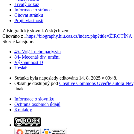
Trvalý odkaz
Informace o stránce
Citovat stránku
Projít vlastnosti
Z Biografický slovník českých zemí
Citováno z „
https://biography.hiu.cas.cz/index.php?title=ŽIROTÍ
Skryté kategorie:
45- Voják nebo partyzán
84- Mecenáš div. umění
Významnost D
Heslář
Stránka byla naposledy editována 14. 8. 2025 v 09:48.
Obsah je dostupný pod
Creative Commons Uveďte autora-Nevyu
jinak.
Informace o slovníku
Ochrana osobních údajů
Kontakty