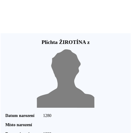
Plichta ŽIROTÍNA z
Datum narození
1280
Místo narození