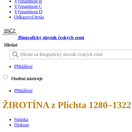
Významnost B
Významnost C
Významnost D
Odkazová hesla
Biografický slovník českých zemí
Hledat
Přihlášení
Osobní nástroje
Přihlášení
ŽIROTÍNA z Plichta 1280–1322
Stránka
Diskuse