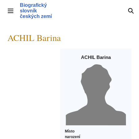
Přeskočit
Biografický
na
slovník
Hlavní menu
Hle
obsah
českých zemí
ACHIL Barina
ACHIL Barina
Místo
narození