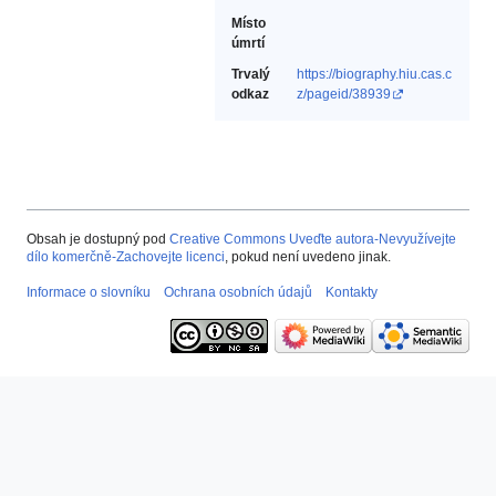
Místo
úmrtí
Trvalý
https://biography.hiu.cas.c
odkaz
z/pageid/38939
Obsah je dostupný pod
Creative Commons Uveďte autora-Nevyužívejte
dílo komerčně-Zachovejte licenci
, pokud není uvedeno jinak.
Informace o slovníku
Ochrana osobních údajů
Kontakty