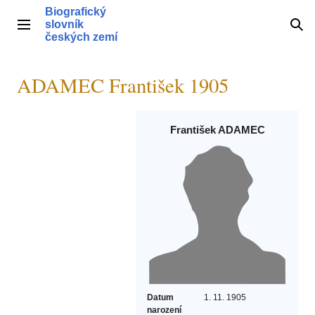
Přeskočit
Biografický
na
slovník
Hlavní menu
Hle
obsah
českých zemí
ADAMEC František 1905
František ADAMEC
Datum
1. 11. 1905
narození