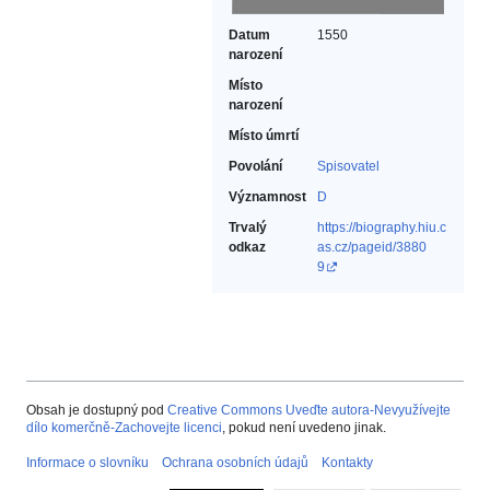
Datum
1550
narození
Místo
narození
Místo úmrtí
Povolání
Spisovatel‎
Významnost
D
Trvalý
https://biography.hiu.c
odkaz
as.cz/pageid/3880
9
Obsah je dostupný pod
Creative Commons Uveďte autora-Nevyužívejte
dílo komerčně-Zachovejte licenci
, pokud není uvedeno jinak.
Informace o slovníku
Ochrana osobních údajů
Kontakty