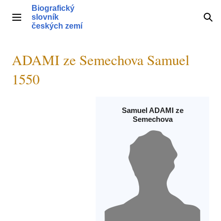
Přeskočit
Biografický
na
slovník
Hlavní menu
Hle
obsah
českých zemí
ADAMI ze Semechova Samuel
1550
Samuel ADAMI ze
Semechova