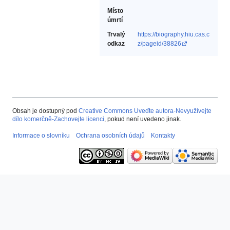
Místo
úmrtí
Trvalý
https://biography.hiu.cas.c
odkaz
z/pageid/38826
Obsah je dostupný pod
Creative Commons Uveďte autora-Nevyužívejte
dílo komerčně-Zachovejte licenci
, pokud není uvedeno jinak.
Informace o slovníku
Ochrana osobních údajů
Kontakty