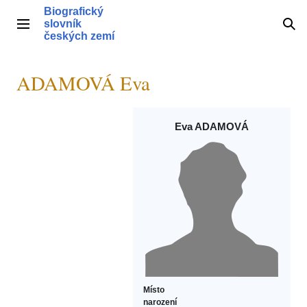
Přeskočit
Biografický
na
slovník
Hlavní menu
Hle
obsah
českých zemí
ADAMOVÁ Eva
Eva ADAMOVÁ
Místo
narození