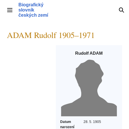
Přeskočit
Biografický
na
slovník
Hlavní menu
Hle
obsah
českých zemí
ADAM Rudolf 1905–1971
Rudolf ADAM
Datum
28. 5. 1905
narození