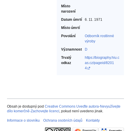
Místo
narození
Datum úmrtí
6. 11. 1971
Místo úmrtí
Povolání
Odborník rostlinné
výroby‎
Významnost
D
Trvalý
https://biography.hiu.c
odkaz
as.cz/pageid/8201
4
Obsah je dostupný pod
Creative Commons Uveďte autora-Nevyužívejte
dílo komerčně-Zachovejte licenci
, pokud není uvedeno jinak.
Informace o slovníku
Ochrana osobních údajů
Kontakty