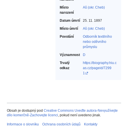
Místo
Aš (okr. Cheb)
narození
Datum úmrtí
25. 11. 1897
Místo úmrtí
Aš (okr. Cheb)
Povolání
Odborník textilního
nebo oděvního
průmyslu‎
Významnost
D
Trvalý
https://biography.hiu.c
odkaz
as.cz/pageid/7299
1
Obsah je dostupný pod
Creative Commons Uveďte autora-Nevyužívejte
dílo komerčně-Zachovejte licenci
, pokud není uvedeno jinak.
Informace o slovníku
Ochrana osobních údajů
Kontakty