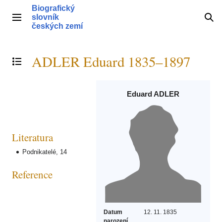
Přeskočit
Biografický
na
slovník
Hlavní menu
Hle
obsah
českých zemí
ADLER Eduard 1835–1897
Přepnout obsah
Eduard ADLER
Literatura
Podnikatelé, 14
Reference
Datum
12. 11. 1835
narození