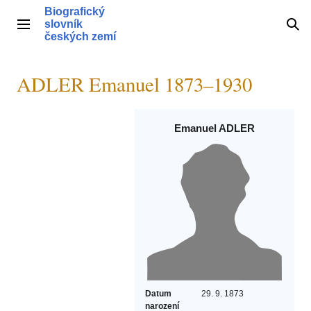
Přeskočit
Biografický
na
slovník
Hlavní menu
Hle
obsah
českých zemí
ADLER Emanuel 1873–1930
Emanuel ADLER
Datum
29. 9. 1873
narození