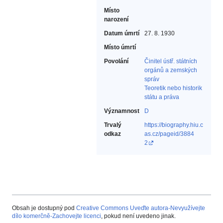
Místo
narození
Datum úmrtí
27. 8. 1930
Místo úmrtí
Povolání
Činitel ústř. státních
orgánů a zemských
správ‎
Teoretik nebo historik
státu a práva‎
Významnost
D
Trvalý
https://biography.hiu.c
odkaz
as.cz/pageid/3884
2
Obsah je dostupný pod
Creative Commons Uveďte autora-Nevyužívejte
dílo komerčně-Zachovejte licenci
, pokud není uvedeno jinak.