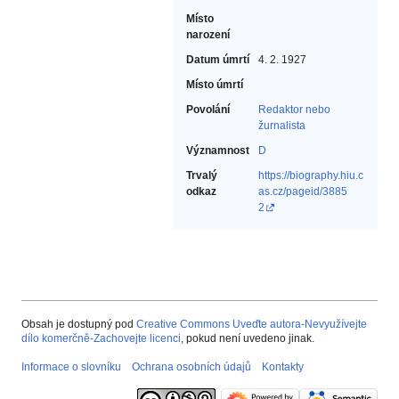
Místo
narození
Datum úmrtí
4. 2. 1927
Místo úmrtí
Povolání
Redaktor nebo
žurnalista‎
Významnost
D
Trvalý
https://biography.hiu.c
odkaz
as.cz/pageid/3885
2
Obsah je dostupný pod
Creative Commons Uveďte autora-Nevyužívejte
dílo komerčně-Zachovejte licenci
, pokud není uvedeno jinak.
Informace o slovníku
Ochrana osobních údajů
Kontakty