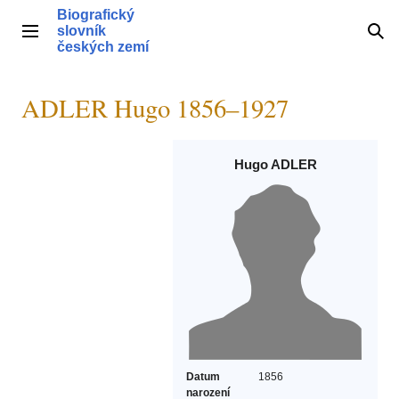
Přeskočit
Biografický
na
slovník
Hlavní menu
Hle
obsah
českých zemí
ADLER Hugo 1856–1927
Hugo ADLER
Datum
1856
narození