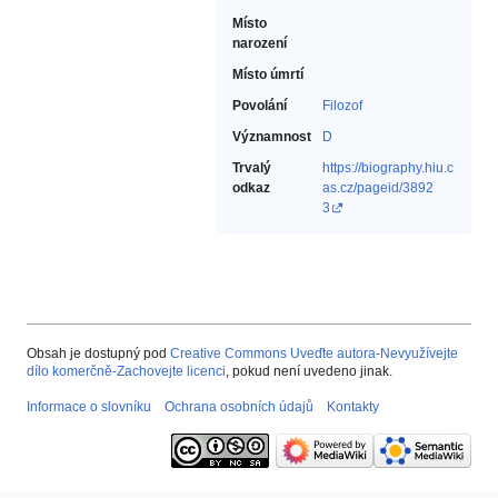
Místo
narození
Místo úmrtí
Povolání
Filozof‎
Významnost
D
Trvalý
https://biography.hiu.c
odkaz
as.cz/pageid/3892
3
Obsah je dostupný pod
Creative Commons Uveďte autora-Nevyužívejte
dílo komerčně-Zachovejte licenci
, pokud není uvedeno jinak.
Informace o slovníku
Ochrana osobních údajů
Kontakty