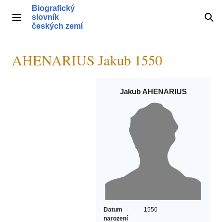
Přeskočit
Biografický
na
slovník
Hlavní menu
Hle
obsah
českých zemí
AHENARIUS Jakub 1550
Jakub AHENARIUS
Datum
1550
narození