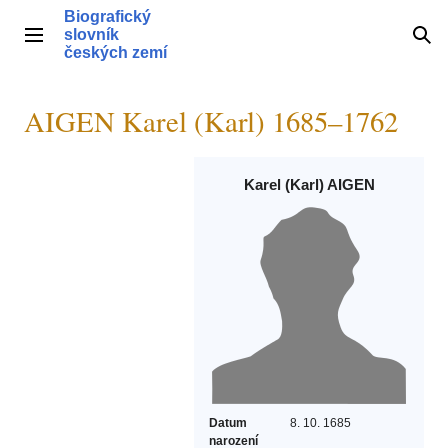
Přeskočit
Biografický
na
slovník
Hlavní menu
Hle
obsah
českých zemí
AIGEN Karel (Karl) 1685–1762
Karel (Karl) AIGEN
Datum
8. 10. 1685
narození