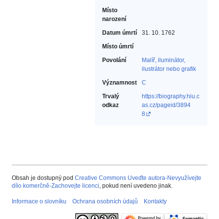
Místo
narození
Datum úmrtí
31. 10. 1762
Místo úmrtí
Povolání
Malíř, iluminátor,
ilustrátor nebo grafik‎
Významnost
C
Trvalý
https://biography.hiu.c
odkaz
as.cz/pageid/3894
8
Obsah je dostupný pod
Creative Commons Uveďte autora-Nevyužívejte
dílo komerčně-Zachovejte licenci
, pokud není uvedeno jinak.
Informace o slovníku
Ochrana osobních údajů
Kontakty