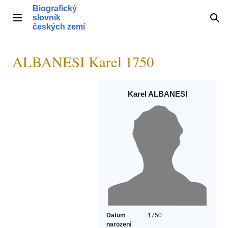
Přeskočit
Biografický
na
slovník
Hlavní menu
Hle
obsah
českých zemí
ALBANESI Karel 1750
Karel ALBANESI
Datum
1750
narození