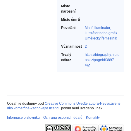
Místo
narození
Místo úmrtí
Povolání
Malíř, iluminátor,
ilustrátor nebo grafik‎
Umělecký řemeslník‎
Významnost
D
Trvalý
https://biography.hiu.c
odkaz
as.cz/pageid/3897
4
Obsah je dostupný pod
Creative Commons Uveďte autora-Nevyužívejte
dílo komerčně-Zachovejte licenci
, pokud není uvedeno jinak.
Informace o slovníku
Ochrana osobních údajů
Kontakty