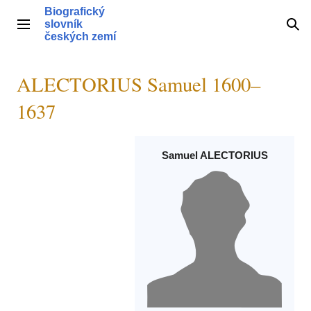
Přeskočit
Biografický
na
slovník
Hlavní menu
Hle
obsah
českých zemí
ALECTORIUS Samuel 1600–
1637
Samuel ALECTORIUS