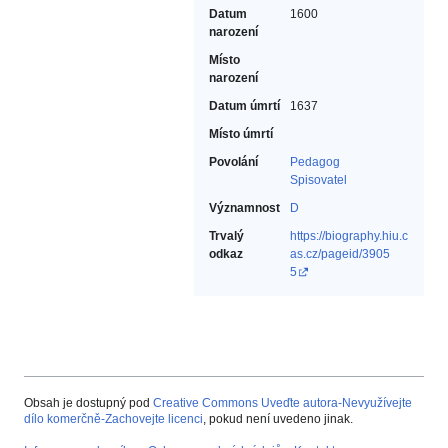
Datum
1600
narození
Místo
narození
Datum úmrtí
1637
Místo úmrtí
Povolání
Pedagog‎
Spisovatel‎
Významnost
D
Trvalý
https://biography.hiu.c
odkaz
as.cz/pageid/3905
5
Obsah je dostupný pod
Creative Commons Uveďte autora-Nevyužívejte
dílo komerčně-Zachovejte licenci
, pokud není uvedeno jinak.