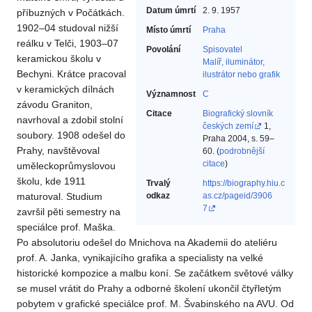
Datum úmrtí
2. 9. 1957
příbuzných v Počátkách.
1902–04 studoval nižší
Místo úmrtí
Praha
reálku v Telči, 1903–07
Povolání
Spisovatel‎
keramickou školu v
Malíř, iluminátor,
Bechyni. Krátce pracoval
ilustrátor nebo grafik‎
v keramických dílnách
Významnost
C
závodu Graniton,
Citace
Biografický slovník
navrhoval a zdobil stolní
českých zemí
1,
soubory. 1908 odešel do
Praha 2004, s. 59–
Prahy, navštěvoval
60. (
podrobnější
citace
)
uměleckoprůmyslovou
školu, kde 1911
Trvalý
https://biography.hiu.c
maturoval. Studium
odkaz
as.cz/pageid/3906
7
završil pěti semestry na
speciálce prof. Maška.
Po absolutoriu odešel do Mnichova na Akademii do ateliéru
prof. A. Janka, vynikajícího grafika a specialisty na velké
historické kompozice a malbu koní. Se začátkem světové války
se musel vrátit do Prahy a odborné školení ukončil čtyřletým
pobytem v grafické speciálce prof. M. Švabinského na AVU. Od