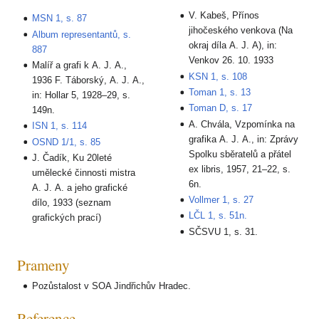
V. Kabeš, Přínos
MSN 1, s. 87
jihočeského venkova (Na
Album representantů, s.
okraj díla A. J. A), in:
887
Venkov 26. 10. 1933
Malíř a grafi k A. J. A.,
KSN 1, s. 108
1936 F. Táborský, A. J. A.,
Toman 1, s. 13
in: Hollar 5, 1928–29, s.
Toman D, s. 17
149n.
A. Chvála, Vzpomínka na
ISN 1, s. 114
grafika A. J. A., in: Zprávy
OSND 1/1, s. 85
Spolku sběratelů a přátel
J. Čadík, Ku 20leté
ex libris, 1957, 21–22, s.
umělecké činnosti mistra
6n.
A. J. A. a jeho grafické
Vollmer 1, s. 27
dílo, 1933 (seznam
LČL 1, s. 51n.
grafických prací)
SČSVU 1, s. 31.
Prameny
Pozůstalost v SOA Jindřichův Hradec.
Reference