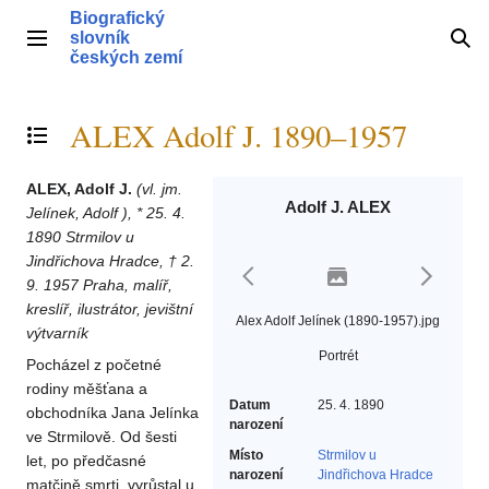
Přeskočit
Biografický
na
slovník
Hlavní menu
Hle
obsah
českých zemí
ALEX Adolf J. 1890–1957
Přepnout obsah
ALEX, Adolf J.
(vl. jm.
Adolf J. ALEX
Jelínek, Adolf ),
* 25. 4.
1890 Strmilov u
Jindřichova Hradce, † 2.
9. 1957 Praha, malíř,
kreslíř, ilustrátor, jevištní
Alex Adolf Jelínek (1890-1957).jpg
výtvarník
Portrét
Pocházel z početné
rodiny měšťana a
Datum
25. 4. 1890
obchodníka Jana Jelínka
narození
ve Strmilově. Od šesti
Místo
Strmilov u
let, po předčasné
narození
Jindřichova Hradce
matčině smrti, vyrůstal u