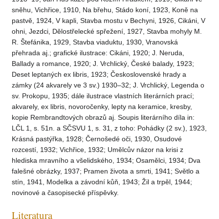
sněhu, Vichřice, 1910, Na břehu, Stádo koní, 1923, Koně na
pastvě, 1924, V kapli, Stavba mostu v Bechyni, 1926, Cikáni, V
ohni, Jezdci, Dělostřelecké spřežení, 1927, Stavba mohyly M.
R. Štefánika, 1929, Stavba viaduktu, 1930, Vranovská
přehrada aj.; grafické ilustrace: Cikáni, 1920; J. Neruda,
Ballady a romance, 1920; J. Vrchlický, České balady, 1923;
Deset leptaných ex libris, 1923; Československé hrady a
zámky (24 akvarely ve 3 sv.) 1930–32; J. Vrchlický, Legenda o
sv. Prokopu, 1935; dále ilustrace vlastních literárních prací;
akvarely, ex libris, novoročenky, lepty na keramice, kresby,
kopie Rembrandtových obrazů aj. Soupis literárního díla in:
LČL 1, s. 51n. a SČSVU 1, s. 31, z toho: Pohádky (2 sv.), 1923,
Krásná pastýřka, 1928; Černošedé oči, 1930, Osudové
rozcestí, 1932; Vichřice, 1932; Umělcův názor na krisi z
hlediska mravního a všelidského, 1934; Osamělci, 1934; Dva
falešné obrázky, 1937; Pramen života a smrti, 1941; Světlo a
stín, 1941, Modelka a závodní kůň, 1943; Žil a trpěl, 1944;
novinové a časopisecké příspěvky.
Literatura