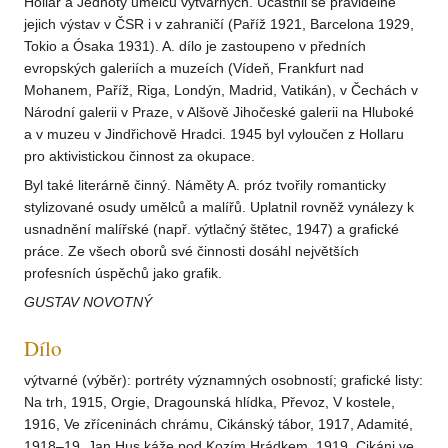
Hollar a Jednoty umělců výtvarných. Účastnil se pravidelně
jejich výstav v ČSR i v zahraničí (Paříž 1921, Barcelona 1929,
Tokio a Ósaka 1931). A. dílo je zastoupeno v předních
evropských galeriích a muzeích (Vídeň, Frankfurt nad
Mohanem, Paříž, Riga, Londýn, Madrid, Vatikán), v Čechách v
Národní galerii v Praze, v Alšově Jihočeské galerii na Hluboké
a v muzeu v Jindřichově Hradci. 1945 byl vyloučen z Hollaru
pro aktivistickou činnost za okupace.
Byl také literárně činný. Náměty A. próz tvořily romanticky
stylizované osudy umělců a malířů. Uplatnil rovněž vynálezy k
usnadnění malířské (např. výtlačný štětec, 1947) a grafické
práce. Ze všech oborů své činnosti dosáhl největších
profesních úspěchů jako grafik.
GUSTAV NOVOTNÝ
Dílo
výtvarné (výběr): portréty významných osobností; grafické listy:
Na trh, 1915, Orgie, Dragounská hlídka, Převoz, V kostele,
1916, Ve zříceninách chrámu, Cikánský tábor, 1917, Adamité,
1918–19, Jan Hus káže pod Kozím Hrádkem, 1919, Cikáni ve