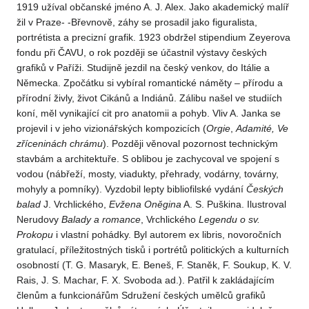
1919 užíval občanské jméno A. J. Alex. Jako akademický malíř
žil v Praze- -Břevnově, záhy se prosadil jako figuralista,
portrétista a precizní grafik. 1923 obdržel stipendium Zeyerova
fondu při ČAVU, o rok později se účastnil výstavy českých
grafiků v Paříži. Studijně jezdil na český venkov, do Itálie a
Německa. Zpočátku si vybíral romantické náměty – přírodu a
přírodní živly, život Cikánů a Indiánů. Zálibu našel ve studiích
koní, měl vynikající cit pro anatomii a pohyb. Vliv A. Janka se
projevil i v jeho vizionářských kompozicích (
Orgie
,
Adamité,
Ve
zříceninách
chrámu
). Později věnoval pozornost technickým
stavbám a architektuře. S oblibou je zachycoval ve spojení s
vodou (nábřeží, mosty, viadukty, přehrady, vodárny, továrny,
mohyly a pomníky). Vyzdobil lepty bibliofilské vydání
Českých
balad
J. Vrchlického,
Evžena
Oněgina
A. S. Puškina. Ilustroval
Nerudovy
Balady
a romance
, Vrchlického
Legendu o
sv.
Prokopu
i vlastní pohádky. Byl autorem ex libris, novoročních
gratulací, příležitostných tisků i portrétů politických a kulturních
osobností (T. G. Masaryk, E. Beneš, F. Staněk, F. Soukup, K. V.
Rais, J. S. Machar, F. X. Svoboda ad.). Patřil k zakládajícím
členům a funkcionářům Sdružení českých umělců grafiků