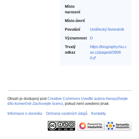
Místo
narození
Místo úmrtí
Povolání
Umělecký řemeslník‎
Významnost
D
Trvalý
https://biography.hiu.c
odkaz
as.cz/pageid/3906
0
Obsah je dostupný pod
Creative Commons Uveďte autora-Nevyužívejte
dílo komerčně-Zachovejte licenci
, pokud není uvedeno jinak.
Informace o slovníku
Ochrana osobních údajů
Kontakty