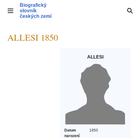
Přeskočit
Biografický
na
slovník
Hlavní menu
Hle
obsah
českých zemí
ALLESI 1850
ALLESI
Datum
1850
narození