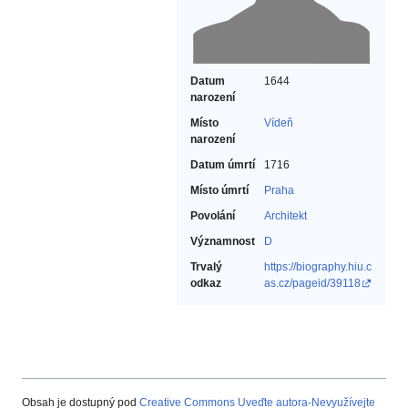
Datum
1644
narození
Místo
Vídeň
narození
Datum úmrtí
1716
Místo úmrtí
Praha
Povolání
Architekt‎
Významnost
D
Trvalý
https://biography.hiu.c
odkaz
as.cz/pageid/39118
Obsah je dostupný pod
Creative Commons Uveďte autora-Nevyužívejte