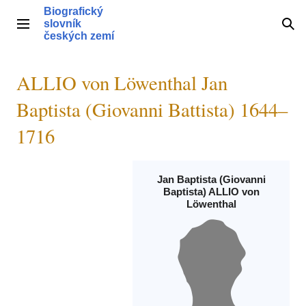
Přeskočit
Biografický
na
slovník
Hlavní menu
Hle
obsah
českých zemí
ALLIO von Löwenthal Jan
Baptista (Giovanni Battista) 1644–
1716
Jan Baptista (Giovanni
Baptista) ALLIO von
Löwenthal