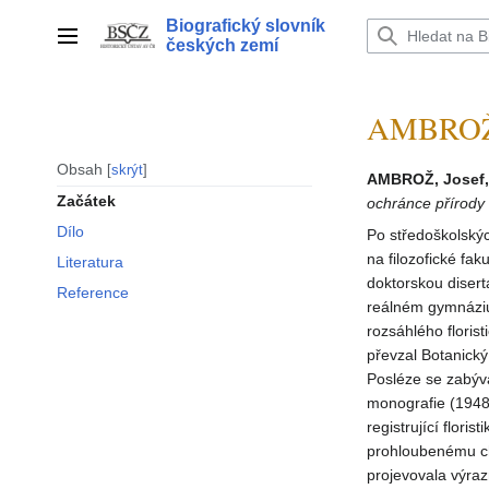
Přeskočit
Biografický slovník
na
Hlavní menu
českých zemí
obsah
AMBROŽ 
Obsah
skrýt
AMBROŽ, Josef,
Začátek
ochránce přírody
Dílo
Po středoškolskýc
na filozofické fak
Literatura
doktorskou disert
Reference
reálném gymnáziu 
rozsáhlého florist
převzal Botanický
Posléze se zabýva
monografie (1948)
registrující flori
prohloubenému chá
projevovala výrazn