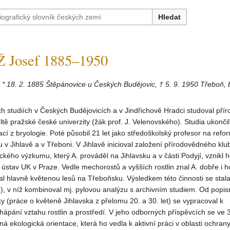
Hledat
Josef 1885–1950
* 18. 2. 1885 Štěpánovice u Českých Budějovic, † 5. 9. 1950 Třeboň, 
h studiích v Českých Budějovicích a v Jindřichově Hradci studoval přír
ultě pražské české univerzity (žák prof. J. Velenovského). Studia ukonči
ací z bryologie. Poté působil 21 let jako středoškolský profesor na re
v Jihlavě a v Třeboni. V Jihlavě inicioval založení přírodovědného klu
ického výzkumu, který A. prováděl na Jihlavsku a v části Podyjí, vznikl h
 ústav UK v Praze. Vedle mechorostů a vyšších rostlin znal A. dobře i h
l hlavně květenou lesů na Třeboňsku. Výsledkem této činnosti se stal
, v níž kombinoval mj. pylovou analýzu s archivním studiem. Od popis
stiky (práce o květeně Jihlavska z přelomu 20. a 30. let) se vypracoval k
pání vztahu rostlin a prostředí. V jeho odborných příspěvcích se ve 3
á ekologická orientace, která ho vedla k aktivní práci v oblasti ochrany