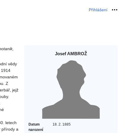
Přihlášení
Osobní 
botanik,
Josef AMBROŽ
odní vědy
l 1914
formovaném
bu. Z
erbář, jejž
ouby.
a
né
0. letech
Datum
18. 2. 1885
 přírody a
narození