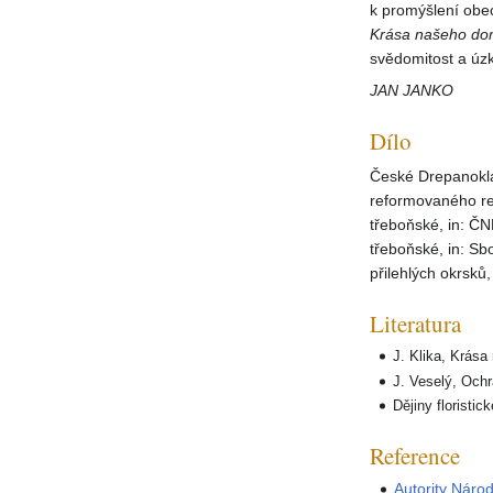
k promýšlení obec
Krása
našeho
do
svědomitost a úzk
JAN JANKO
Dílo
České Drepanoklad
reformovaného reá
třeboňské, in: ČN
třeboňské, in: Sb
přilehlých okrsků
Literatura
J. Klika, Krás
J. Veselý, Ochr
Dějiny floristi
Reference
Autority Náro