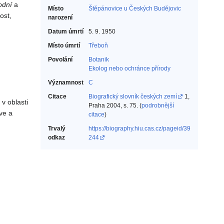
odní
a
Místo
Štěpánovice u Českých Budějovic
ost,
narození
Datum úmrtí
5. 9. 1950
Místo úmrtí
Třeboň
Povolání
Botanik‎
Ekolog nebo ochránce přírody‎
Významnost
C
Citace
Biografický slovník českých zemí
1,
v oblasti
Praha 2004, s. 75. (
podrobnější
ve a
citace
)
Trvalý
https://biography.hiu.cas.cz/pageid/39
odkaz
244