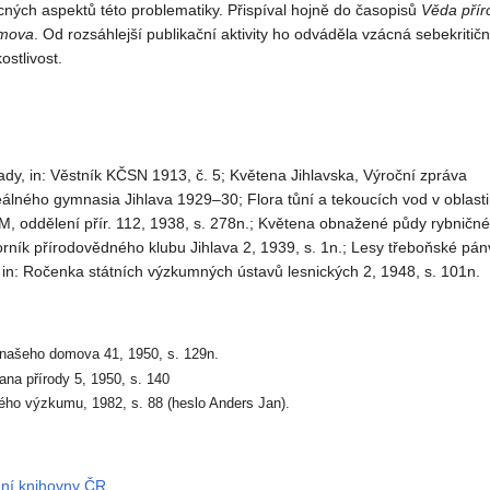
ných aspektů této problematiky. Přispíval hojně do časopisů
Věda
přír
mova
. Od rozsáhlejší publikační aktivity ho odváděla vzácná sebekritičn
ostlivost.
y, in: Věstník KČSN 1913, č. 5; Květena Jihlavska, Výroční zpráva
lného gymnasia Jihlava 1929–30; Flora tůní a tekoucích vod v oblasti
M, oddělení přír. 112, 1938, s. 278n.; Květena obnažené půdy rybničné 
orník přírodovědného klubu Jihlava 2, 1939, s. 1n.; Lesy třeboňské pán
, in: Ročenka státních výzkumných ústavů lesnických 2, 1948, s. 101n.
a našeho domova 41, 1950, s. 129n.
ana přírody 5, 1950, s. 140
ckého výzkumu, 1982, s. 88 (heslo Anders Jan).
dní knihovny ČR