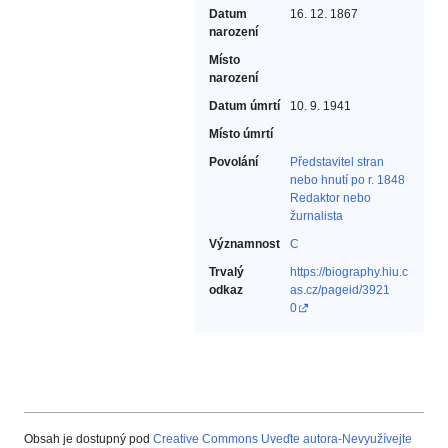
Datum
16. 12. 1867
narození
Místo
narození
Datum úmrtí
10. 9. 1941
Místo úmrtí
Povolání
Představitel stran
nebo hnutí po r. 1848‎
Redaktor nebo
žurnalista‎
Významnost
C
Trvalý
https://biography.hiu.c
odkaz
as.cz/pageid/3921
0
Obsah je dostupný pod
Creative Commons Uveďte autora-Nevyužívejte