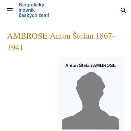
Přeskočit
Biografický
na
slovník
Hlavní menu
Hle
obsah
českých zemí
AMBROSE Anton Štefan 1867–
1941
Anton Štefan AMBROSE