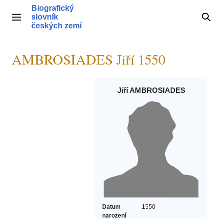
Přeskočit
Biografický
na
slovník
Hlavní menu
Hle
obsah
českých zemí
AMBROSIADES Jiří 1550
Jiří AMBROSIADES
Datum
1550
narození