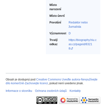
Místo
narození
Místo úmrtí
Povolání
Redaktor nebo
žurnalista‎
Významnost
D
Trvalý
https://biography.hiu.c
odkaz
as.cz/pageid/8321
8
Obsah je dostupný pod
Creative Commons Uveďte autora-Nevyužívejte
dílo komerčně-Zachovejte licenci
, pokud není uvedeno jinak.
Informace o slovníku
Ochrana osobních údajů
Kontakty