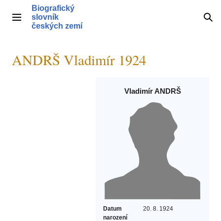
Přeskočit
Biografický
na
slovník
Hlavní menu
Hle
obsah
českých zemí
ANDRŠ Vladimír 1924
Vladimír ANDRŠ
Datum
20. 8. 1924
narození