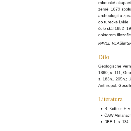
rakouské okupaci
země. 1879 spolu
archeologií a zpr
do turecké Lykie.
čele stál 1882–1
doktorem filozofi
PAVEL VLAŠÍMS
Dílo
Geologische Verhä
1860, s. 111; Geo
s. 183n., 205n.; 
Anthropol. Gesell
Literatura
R. Kettner, F. v
ÖAW Almanach,
DBE 1, s. 134