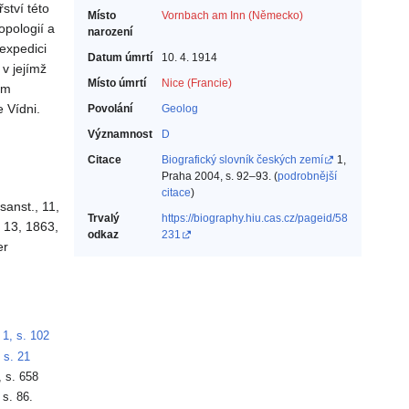
ství této
Místo
Vornbach am Inn (Německo)
opologií a
narození
expedici
Datum úmrtí
10. 4. 1914
v jejímž
Místo úmrtí
Nice (Francie)
ým
 Vídni.
Povolání
Geolog‎
Významnost
D
Citace
Biografický slovník českých zemí
1,
Praha 2004, s. 92–93. (
podrobnější
citace
)
sanst., 11,
Trvalý
https://biography.hiu.cas.cz/pageid/58
 13, 1863,
odkaz
231
er
 1, s. 102
 s. 21
 s. 658
 s. 86.