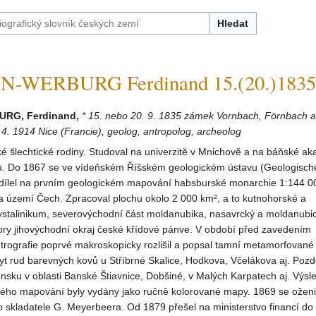
Hledat
-WERBURG Ferdinand 15.(20.)1835
RG, Ferdinand,
* 15. nebo 20. 9. 1835 zámek Vornbach, Förnbach 
4. 1914 Nice (Francie), geolog, antropolog, archeolog
ké šlechtické rodiny. Studoval na univerzitě v Mnichově a na báňské ak
. Do 1867 se ve vídeňském Říšském geologickém ústavu (Geologisch
odílel na prvním geologickém mapování habsburské monarchie 1:144 00
a území Čech. Zpracoval plochu okolo 2 000 km², a to kutnohorské a
ystalinikum, severovýchodní část moldanubika, nasavrcký a moldanubic
ory jihovýchodní okraj české křídové pánve. V období před zavedením
rografie poprvé makroskopicky rozlišil a popsal tamní metamorfované 
 rud barevných kovů u Stříbrné Skalice, Hodkova, Včelákova aj. Pozdě
nsku v oblasti Banské Štiavnice, Dobšiné, v Malých Karpatech aj. Výsl
ého mapování byly vydány jako ručně kolorované mapy. 1869 se oženil 
 skladatele G. Meyerbeera. Od 1879 přešel na ministerstvo financí do