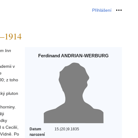
Přihlášení
Osobní 
–1914
am Inn
Ferdinand ANDRIAN-WERBURG
ademii v
e
0; z toho
ký pluton
horniny.
ji
edky
s Cecilií,
Datum
15.(20.)9.1835
 Vídně. Po
narození