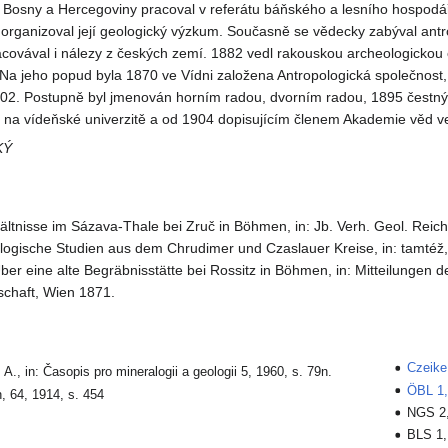
 Bosny a Hercegoviny pracoval v referátu báňského a lesního hospodář
organizoval její geologický výzkum. Současně se vědecky zabýval antr
acovával i nálezy z českých zemí. 1882 vedl rakouskou archeologickou 
 Na jeho popud byla 1870 ve Vídni založena Antropologická společnost, 
902. Postupně byl jmenován horním radou, dvorním radou, 1895 čestn
e na vídeňské univerzitě a od 1904 dopisujícím členem Akademie věd ve
KÝ
ltnisse im Sázava-Thale bei Zruč in Böhmen, in: Jb. Verh. Geol. Reich
logische Studien aus dem Chrudimer und Czaslauer Kreise, in: tamtéž,
Über eine alte Begräbnisstätte bei Rossitz in Böhmen, in: Mitteilungen d
schaft, Wien 1871.
Czeike
. A., in: Časopis pro mineralogii a geologii 5, 1960, s. 79n.
ÖBL 1,
 64, 1914, s. 454
NGS 2,
BLS 1,