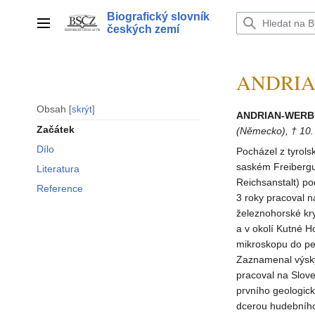
Přeskočit
Biografický slovník
na
Hlavní menu
českých zemí
obsah
ANDRIAN
Obsah
skrýt
ANDRIAN-WERBU
Začátek
(Německo), † 10. 
Dílo
Pocházel z tyrols
saském Freibergu
Literatura
Reichsanstalt) p
Reference
3 roky pracoval n
železnohorské kr
a v okolí Kutné H
mikroskopu do pet
Zaznamenal výskyt
pracoval na Slove
prvního geologick
dcerou hudebního