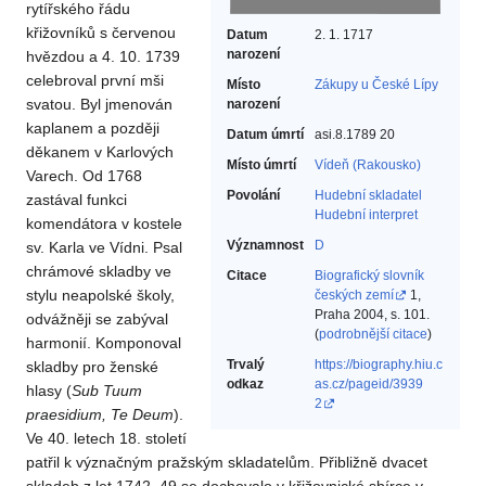
rytířského řádu
křižovníků s červenou
Datum
2. 1. 1717
narození
hvězdou a 4. 10. 1739
celebroval první mši
Místo
Zákupy u České Lípy
svatou. Byl jmenován
narození
kaplanem a později
Datum úmrtí
asi.8.1789 20
děkanem v Karlových
Místo úmrtí
Vídeň (Rakousko)
Varech. Od 1768
Povolání
Hudební skladatel‎
zastával funkci
Hudební interpret‎
komendátora v kostele
Významnost
D
sv. Karla ve Vídni. Psal
chrámové skladby ve
Citace
Biografický slovník
stylu neapolské školy,
českých zemí
1,
Praha 2004, s. 101.
odvážněji se zabýval
(
podrobnější citace
)
harmonií. Komponoval
Trvalý
https://biography.hiu.c
skladby pro ženské
odkaz
as.cz/pageid/3939
hlasy (
Sub Tuum
2
praesidium, Te Deum
).
Ve 40. letech 18. století
patřil k význačným pražským skladatelům. Přibližně dvacet