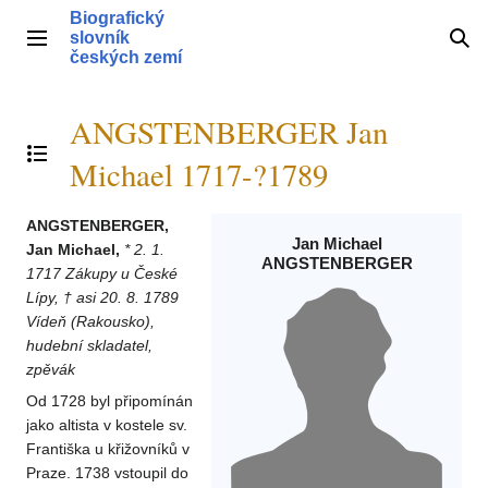
Přeskočit
Biografický
na
slovník
Hlavní menu
Hle
obsah
českých zemí
ANGSTENBERGER Jan
Přepnout obsah
Michael 1717-?1789
ANGSTENBERGER,
Jan Michael
Jan Michael,
* 2. 1.
ANGSTENBERGER
1717 Zákupy u České
Lípy, † asi 20. 8. 1789
Vídeň (Rakousko),
hudební skladatel,
zpěvák
Od 1728 byl připomínán
jako altista v kostele sv.
Františka u křižovníků v
Praze. 1738 vstoupil do