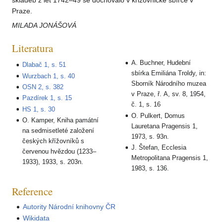
skladeb z let 1742–49 se dochovalo v křižovnické sbírce v
Praze.
MILADA JONÁŠOVÁ
Literatura
A. Buchner, Hudební
Dlabač 1, s. 51
sbírka Emiliána Troldy, in:
Wurzbach 1, s. 40
Sborník Národního muzea
OSN 2, s. 382
v Praze, ř. A, sv. 8, 1954,
Pazdírek 1, s. 15
č. 1, s. 16
HS 1, s. 30
O. Pulkert, Domus
O. Kamper, Kniha památní
Lauretana Pragensis 1,
na sedmisetleté založení
1973, s. 93n.
českých křížovníků s
J. Štefan, Ecclesia
červenou hvězdou (1233–
Metropolitana Pragensis 1,
1933), 1933, s. 203n.
1983, s. 136.
Reference
Autority Národní knihovny ČR
Wikidata