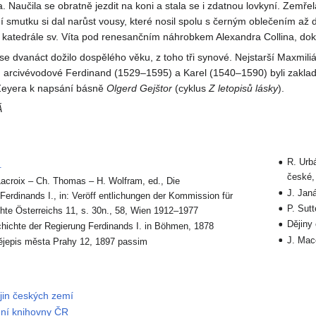
. Naučila se obratně jezdit na koni a stala se i zdatnou lovkyní. Zemře
í smutku si dal narůst vousy, které nosil spolu s černým oblečením a
 katedrále sv. Víta pod renesančním náhrobkem Alexandra Collina, dok
í se dvanáct dožilo dospělého věku, z toho tři synové. Nejstarší Maxmil
 arcivévodové Ferdinand (1529–1595) a Karel (1540–1590) byli zaklada
 Zeyera k napsání básně
Olgerd Gejštor
(cyklus
Z letopisů lásky
).
Á
R. Urb
.
české,
Lacroix – Ch. Thomas – H. Wolfram, ed., Die
J. Jan
erdinands I., in: Veröff entlichungen der Kommission für
P. Sutt
hte Österreichs 11, s. 30n., 58, Wien 1912–1977
Dějiny
hichte der Regierung Ferdinands I. in Böhmen, 1878
J. Mac
ějepis města Prahy 12, 1897 passim
ějin českých zemí
dní knihovny ČR