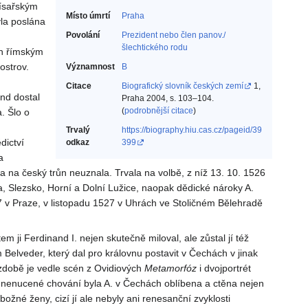
císařským
Místo úmrtí
Praha
yla poslána
Povolání
Prezident nebo člen panov./
šlechtického rodu‎
en římským
ostrov.
Významnost
B
m
Citace
Biografický slovník českých zemí
1,
nd dostal
Praha 2004, s. 103–104.
(
podrobnější citace
)
. Šlo o
Trvalý
https://biography.hiu.cas.cz/pageid/39
dictví
odkaz
399
a
a na český trůn neuznala. Trvala na volbě, z níž 13. 10. 1526
a, Slezsko, Horní a Dolní Lužice, naopak dědické nároky A.
27 v Praze, v listopadu 1527 v Uhrách ve Stoličném Bělehradě
ji Ferdinand I. nejen skutečně miloval, ale zůstal jí též
Belveder, který dal pro královnu postavit v Čechách v jinak
ýzdobě je vedle scén z Ovidiových
Metamorfóz
i dvojportrét
 nenucené chování byla A. v Čechách oblíbena a ctěna nejen
zbožné ženy, cizí jí ale nebyly ani renesanční zvyklosti