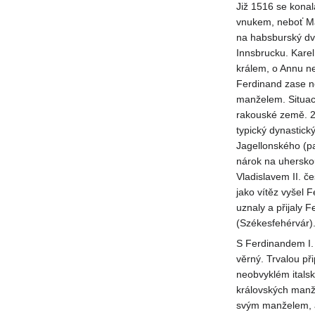
Již 1516 se konal
vnukem, neboť Ma
na habsburský dv
Innsbrucku. Karel
králem, o Annu ne
Ferdinand zase n
manželem. Situac
rakouské země. 24
typický dynastick
Jagellonského (pa
nárok na uhersko
Vladislavem II. č
jako vítěz vyšel 
uznaly a přijaly 
(Székesfehérvár)
S Ferdinandem I. 
věrný. Trvalou př
neobvyklém italsk
královských manž
svým manželem, ale