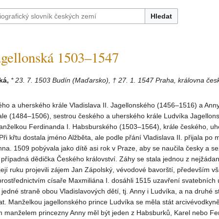
Hledat
ellonská 1503–1547
ká,
* 23. 7. 1503 Budín (Maďarsko), † 27. 1. 1547 Praha, královna čes
ho a uherského krále Vladislava II. Jagellonského (1456–1516) a Anny
le (1484–1506), sestrou českého a uherského krále Ludvíka Jagellon
nželkou Ferdinanda I. Habsburského (1503–1564), krále českého, uh
ři křtu dostala jméno Alžběta, ale podle přání Vladislava II. přijala po 
Anna. 1509 pobývala jako dítě asi rok v Praze, aby se naučila česky a s
 případná dědička Českého království. Záhy se stala jednou z nejžádan
její ruku projevili zájem Jan Zápolský, vévodové bavorští, především v
rostřednictvím císaře Maxmiliána I. dosáhli 1515 uzavření svatebních 
 jedné straně obou Vladislavových dětí, tj. Anny i Ludvíka, a na druhé s
t. Manželkou jagellonského prince Ludvíka se měla stát arcivévodkyně
 manželem princezny Anny měl být jeden z Habsburků, Karel nebo Fe