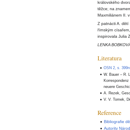
královského dvora
těžce; na znamen
Maxmiliánem II. v
Z patnácti A. dět
římským císařem,
inspirovala Julia
LENKA BOBKOV
Literatura
OSN 2, s. 399n
W. Bauer – R. 
Korrespondenz F
neuere Geschic
A. Rezek, Gesc
V. V. Tomek, D
Reference
Bibliografie d
Autority Náro