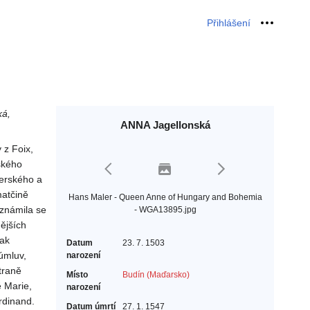
Přihlášení
Osobní 
ká,
ANNA Jagellonská
 z Foix,
ského
erského a
matčině
Hans Maler - Queen Anne of Hungary and Bohemia
eznámila se
- WGA13895.jpg
ějších
šak
Datum
23. 7. 1503
úmluv,
narození
traně
Místo
Budín (Maďarsko)
 Marie,
narození
rdinand.
Datum úmrtí
27. 1. 1547