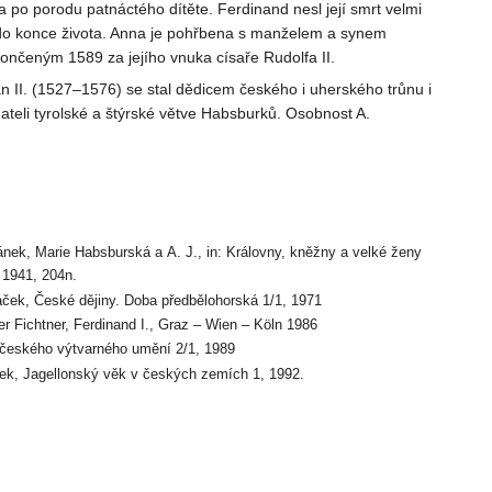
la po porodu patnáctého dítěte. Ferdinand nesl její smrt velmi
ž do konce života. Anna je pohřbena s manželem a synem
ončeným 1589 za jejího vnuka císaře Rudolfa II.
ián II. (1527–1576) se stal dědicem českého i uherského trůnu i
teli tyrolské a štýrské větve Habsburků. Osobnost A.
ánek, Marie Habsburská a A. J., in: Královny, kněžny a velké ženy
 1941, 204n.
áček, České dějiny. Doba předbělohorská 1/1, 1971
er Fichtner, Ferdinand I., Graz – Wien – Köln 1986
 českého výtvarného umění 2/1, 1989
ek, Jagellonský věk v českých zemích 1, 1992.