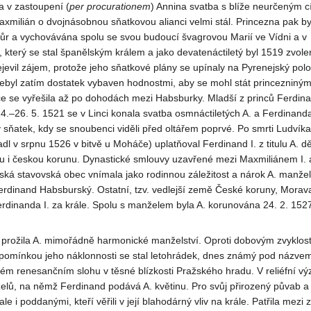
a v zastoupení (
per procurationem
) Annina svatba s blíže neurčeným 
xmilián o dvojnásobnou sňatkovou alianci velmi stál. Princezna pak b
ůr a vychovávána spolu se svou budoucí švagrovou Marií ve Vídni a v
, který se stal španělským králem a jako devatenáctiletý byl 1519 zvol
jevil zájem, protože jeho sňatkové plány se upínaly na Pyrenejský polo
ebyl zatím dostatek vybaven hodnostmi, aby se mohl stát princezniný
e se vyřešila až po dohodách mezi Habsburky. Mladší z princů Ferdina
.–26. 5. 1521 se v Linci konala svatba osmnáctiletých A. a Ferdinanda
ý sňatek, kdy se snoubenci viděli před oltářem poprvé. Po smrti Ludvíka
dl v srpnu 1526 v bitvě u Moháče) uplatňoval Ferdinand I. z titulu A. dě
u i českou korunu. Dynastické smlouvy uzavřené mezi Maxmiliánem I. 
eská stavovská obec vnímala jako rodinnou záležitost a nárok A. manžel
Ferdinand Habsburský. Ostatní, tzv. vedlejší země České koruny, Morav
Ferdinanda I. za krále. Spolu s manželem byla A. korunována 24. 2. 15
.
prožila A. mimořádně harmonické manželství. Oproti dobovým zvyklostem 
ipomínkou jeho náklonnosti se stal letohrádek, dnes známý pod názvem 
ém renesančním slohu v těsné blízkosti Pražského hradu. V reliéfní v
elů, na němž Ferdinand podává A. květinu. Pro svůj přirozený půvab a
 i poddanými, kteří věřili v její blahodárný vliv na krále. Patřila mezi 