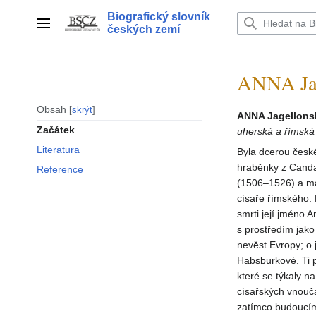
Přeskočit
Biografický slovník
na
Hlavní menu
českých zemí
obsah
ANNA Jag
Obsah
skrýt
ANNA Jagellons
Začátek
uherská a římská
Literatura
Byla dcerou české
hraběnky z Canda
Reference
(1506–1526) a ma
císaře římského. P
smrti její jméno 
s prostředím jako
nevěst Evropy; o 
Habsburkové. Ti p
které se týkaly na
císařských vnouča
zatímco budoucím